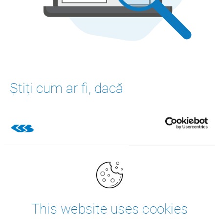
Știți cum ar fi, dacă
Deciziile bune în materie de stoc necesită prognoze și
planificări de necesar sigure. Indiferent că este vorba
despre prognoza de vânzări sau planificarea predictivă la
nivel de zi a necesarului viitor: planificarea scenariilor de
la CSB vă furnizează prognoze solide și vă oferă
recomandări în mod automat. În acest mod puteți
planifica în siguranță pasul următor.
This website uses cookies