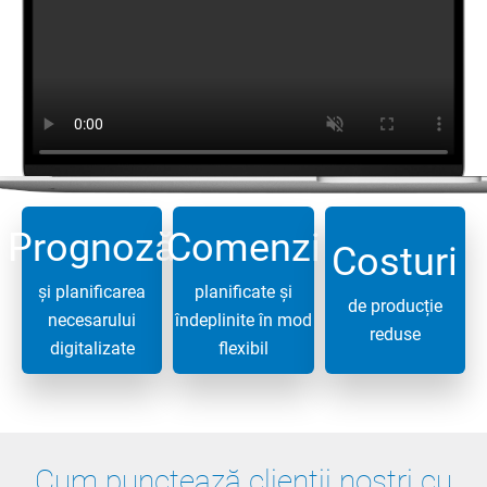
Prognoză
Comenzi
Costuri
și planificarea
planificate și
de producție
necesarului
îndeplinite în mod
reduse
digitalizate
flexibil
Cum punctează clienții noștri cu