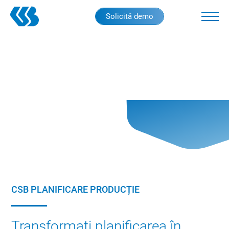
Skip
Solicită demo
to
main
content
CSB PLANIFICARE PRODUCȚIE
Transformați planificarea în