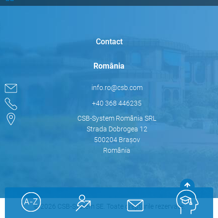
Contact
România
info.ro@csb.com
+40 368 446235
CSB-System România SRL
Strada Dobrogea 12
500204 Brașov
România
© 2026 CSB-System SE. Toate drepturile rezervate.