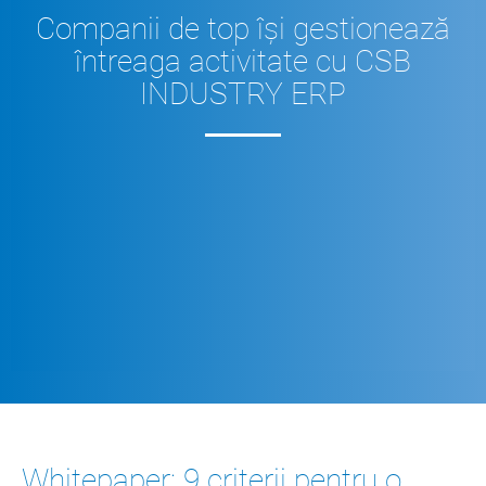
Companii de top îşi gestionează
întreaga activitate cu CSB
INDUSTRY ERP
Whitepaper: 9 criterii pentru o