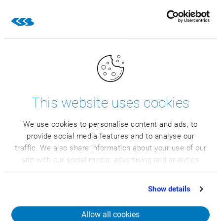
V-ar plăcea să știți dacă CSB
INDUSTRY ERP este util pentru
dvs.?
This website uses cookies
Descoperiți principalele funcții ale CSB-
We use cookies to personalise content and ads, to
System în materialul video demonstrativ.
provide social media features and to analyse our
traffic. We also share information about your use of our
Urmăriți materialul nostru video
site with our social media, advertising and analytics
partners who may combine it with other information
that you’ve provided to them or that they’ve collected
Show details
from your use of their services.
Allow all cookies