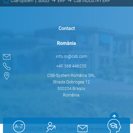
CSB-System
Soluții
ERP
CSB INDUSTRY ERP
Contact
România
info.ro@csb.com
+40 368 446235
CSB-System România SRL
Strada Dobrogea 12
500204 Brașov
România
© 2026 CSB-System SE. Toate drepturile rezervate.