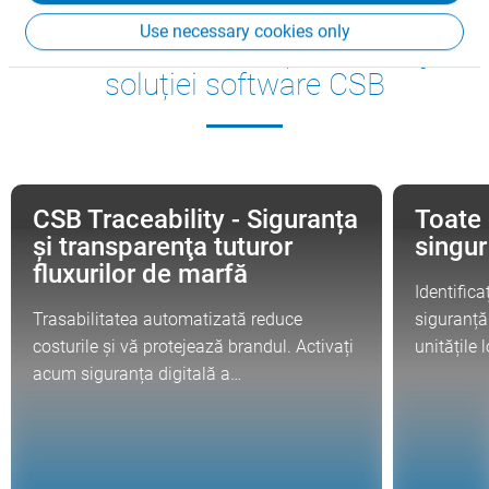
Use necessary cookies only
Aflați mai multe despre avantajele
soluției software CSB
CSB Traceability - Siguranța
Toate 
SUBIECTE DE INTERES
SUBIECTE 
şi transparenţa tuturor
singur
fluxurilor de marfă
Identificaț
Trasabilitatea automatizată reduce
siguranță
costurile și vă protejează brandul. Activați
unitățile 
acum siguranța digitală a…