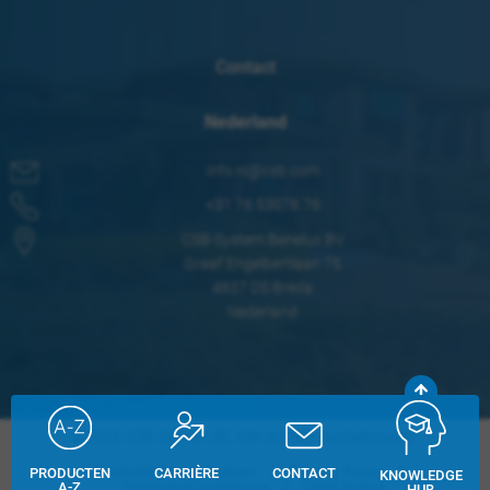
Contact
Nederland
info.nl@csb.com
+31 76 53076 76
CSB-System Benelux BV
Graaf Engelbertlaan 75
4837 DS Breda
Nederland
© 2026 CSB-System SE. Alle rechten voorbehouden.
Whistleblower System
Privacy Policy
PRODUCTEN
CARRIÈRE
CONTACT
KNOWLEDGE
A-Z
Terms and Conditions
Legal Notice
HUB