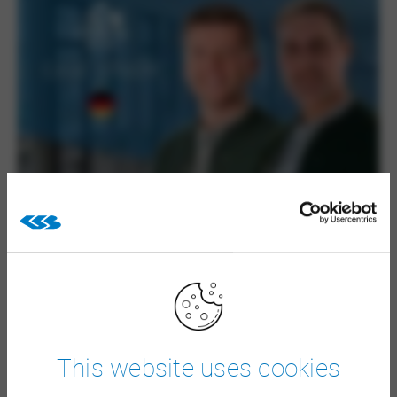
Molkerei Berchtesgadener Land is een zuivelcoöperatie
van 1.600 boeren in het Alpengebied tussen Salzburg en
Garmisch. Hier wordt elke dag zo'n 1 miljoen kilo melk
verwerkt tot 140 verschillende producten, die hun weg
vinden naar 14 Europese landen. Als oudste biologische
×
melkverwerker van Duitsland heeft het bedrijf altijd de
nadruk gelegd op kwaliteit, regionale herkomst en
This website uses cookies
duurzaamheid.