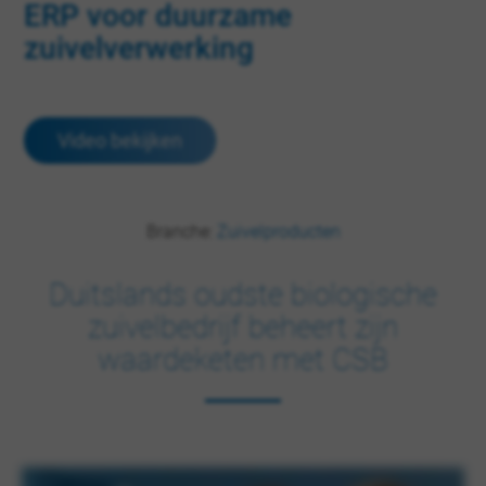
ERP voor duurzame
zuivelverwerking
Video bekijken
Branche:
Zuivelproducten
Duitslands oudste biologische
zuivelbedrijf beheert zijn
waardeketen met CSB