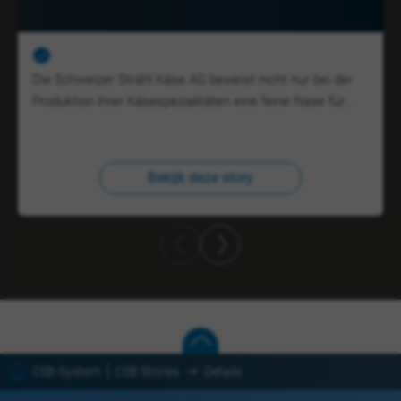
Die Schweizer Strähl Käse AG beweist nicht nur bei der
Produktion ihrer Käsespezialitäten eine feine Nase für…
Bekijk deze story
CSB-System
CSB Stories
Details