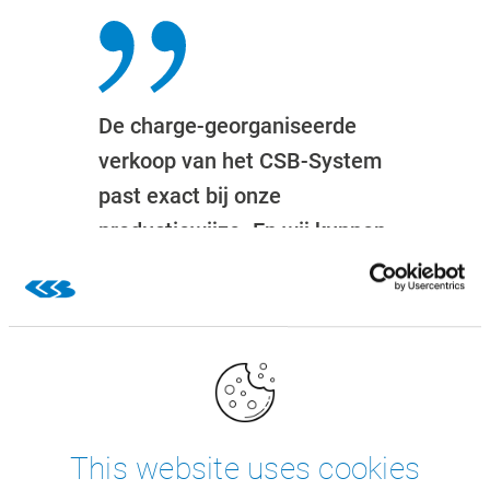
De charge-georganiseerde
verkoop van het CSB-System
past exact bij onze
productiewijze. En wij kunnen
onafhankelijk ook diepgaande
aanpassingen maken.“
Thomas Bienerth
IT-leider Töpfer GmbH
This website uses cookies