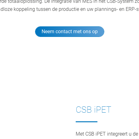
erde totaaloplossing. De integratie van MES in het CSB-System zo
dloze koppeling tussen de productie en uw plannings- en ERP-
Neem contact met ons op
CSB iPET
Met CSB iPET integreert u de