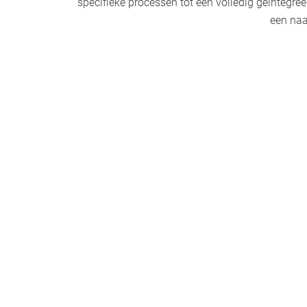
specifieke processen tot een volledig geïntegre
een naa