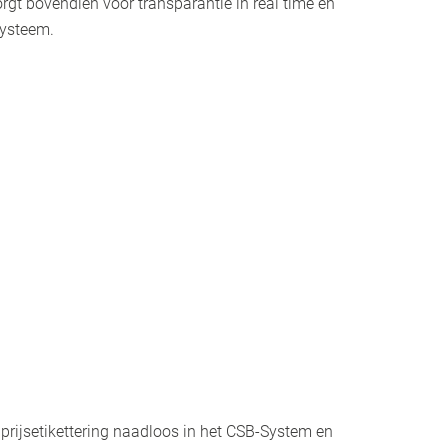
rgt bovendien voor transparantie in real time en
systeem.
 prijsetikettering naadloos in het CSB-System en