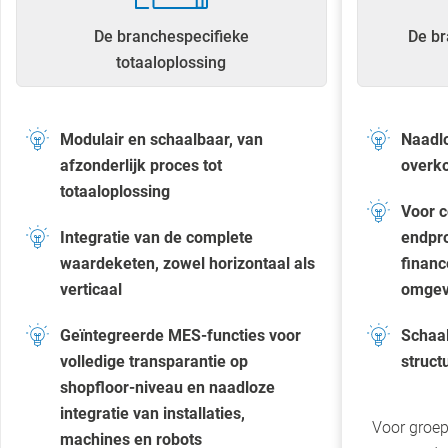
De branchespecifieke
De br
totaaloplossing
Modulair en schaalbaar, van
Naadl
afzonderlijk proces tot
overk
totaaloplossing
Voor c
Integratie van de complete
endpro
waardeketen, zowel horizontaal als
financ
verticaal
omgev
Geïntegreerde MES-functies voor
Schaal
volledige transparantie op
struct
shopfloor-niveau en naadloze
integratie van installaties,
Voor groep
machines en robots