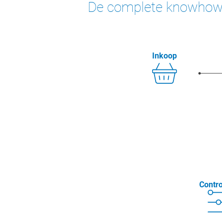
sector
De complete knowhow v
Inkoop
Contro