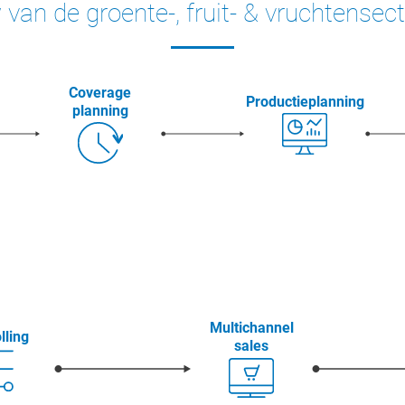
an de groente-, fruit- & vruchtensec
Coverage
Productieplanning
planning
Multichannel
lling
sales