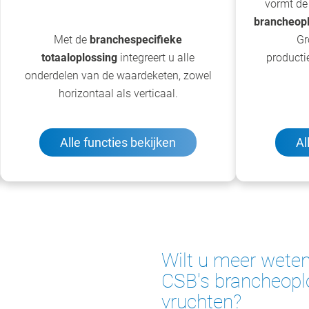
vormt de
brancheopl
Met de
branchespecifieke
Gr
totaaloplossing
integreert u alle
productie
onderdelen van de waardeketen, zowel
horizontaal als verticaal.
Alle functies bekijken
Al
Wilt u meer wete
CSB's brancheoplo
vruchten?