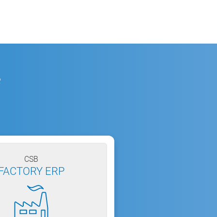
e
CSB
FACTORY ERP