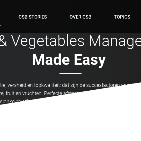
CSB STORIES
OVER CSB
TOPICS
t & Vegetables Manag
Made Easy
RUCHTEN
m
ntie, versheid en topkwaliteit: dat zijn de succesfactoren voor he
e, fruit en vruchten. Perfecte afstemming van processen op mee
,
 slanke en efficiënte productie- en logistieke processen. Onze
br
nte, fruit & vruchten
zorgt voor soepele processen binnen uw bed
­