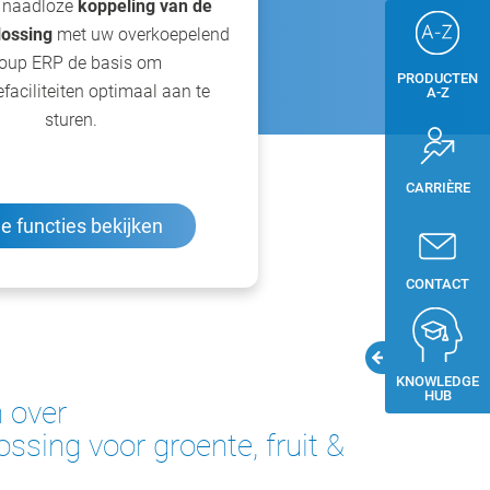
 naadloze
koppeling van de
ossing
met uw overkoepelend
oup ERP de basis om
PRODUCTEN
faciliteiten optimaal aan te
A-Z
sturen.
CARRIÈRE
le functies bekijken
CONTACT
KNOWLEDGE
HUB
n over
ssing voor groente, fruit &