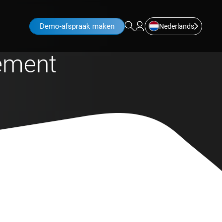
Demo-afspraak maken
Nederlands
ement
t succesvol verwerken en
rdere niveaus, optimale
ancheoplossing voor
rijf.