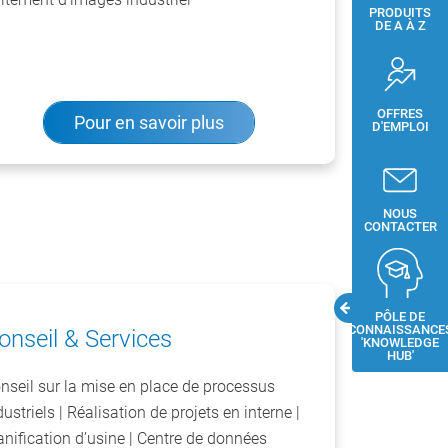
PRODUITS
DE A À Z
OFFRES
Pour en savoir plus
D'EMPLOI
NOUS
CONTACTER
PÔLE DE
CONNAISSANCE
onseil & Services
'KNOWLEDGE
HUB'
nseil sur la mise en place de processus
dustriels | Réalisation de projets en interne |
anification d’usine | Centre de données