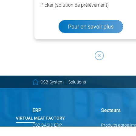
Picker (solution de prélèvement)
Pour en savoir plus
CSB-System
Solutions
ERP
Secteurs
VIRTUAL MEAT FACTORY
CSB BASIC ERP
Produits agroalime
boissons
Pratiques
CSB FACTORY ERP