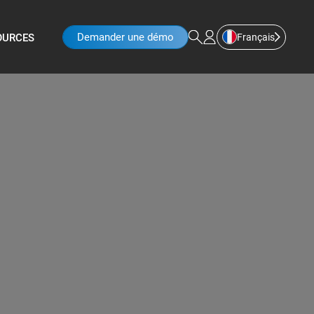
Demander une démo
Français
OURCES