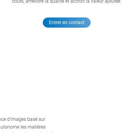
coûts, améliore la qualité et accroît la valeur ajoutée.
Entrer en contact
nce d’images basé sur
re autonome les matières