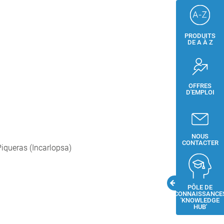
PRODUITS
DE A À Z
OFFRES
D'EMPLOI
NOUS
CONTACTER
Piqueras (Incarlopsa)
PÔLE DE
CONNAISSANCE
'KNOWLEDGE
HUB'