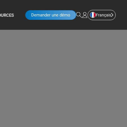
Demander une démo
Français
OURCES