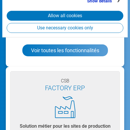
Show details
from your use of their services.
La
solution métier intégrée
vous permet de
représenter tous les secteurs de votre chaîne de
Allow all cookies
création de valeur, en largeur comme en
Use necessary cookies only
profondeur.
Voir toutes les fonctionnalités
CSB
FACTORY ERP
Solution métier pour les sites de production