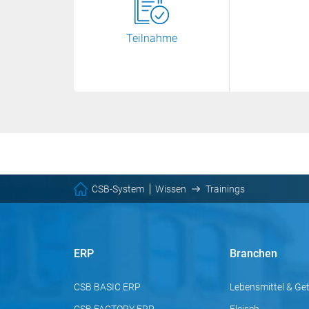
Teilnahme
CSB-System
Wissen
Trainings
ERP
Branchen
CSB BASIC ERP
Lebensmittel & Ge
CSB FACTORY ERP
Fleisch