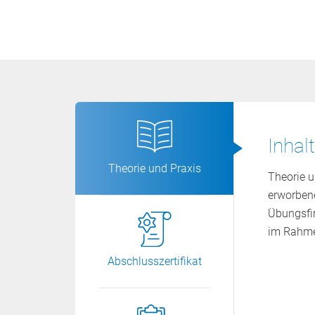
Inhal
Theorie und Praxis
Theorie u
erworbene
Übungsfir
im Rahmen
Abschlusszertifikat