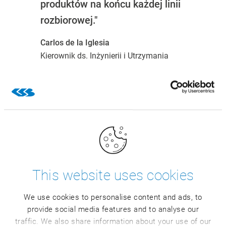
produktów na końcu każdej linii
rozbiorowej."
Carlos de la Iglesia
Kierownik ds. Inżynierii i Utrzymania
Ruchu
Dowiedz się więcej na temat zastosowania CSB
Eyedentifier u naszego klienta Industrias Cárnicas
Loriente Piqueras (Incarlopsa).
Obejrzyj wideo
This website uses cookies
We use cookies to personalise content and ads, to
provide social media features and to analyse our
traffic. We also share information about your use of our