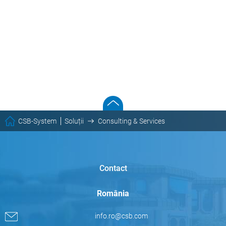
CSB-System
Soluții
Consulting & Services
Contact
România
info.ro@csb.com