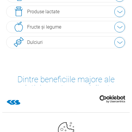
Produse lactate
Fructe şi legume
Dulciuri
Dintre beneficiile majore ale
soluției noastre specializate: