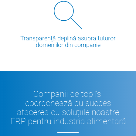
Transparenţă deplină asupra tuturor
domeniilor din companie
Companii de top își
coordonează cu succes
afacerea cu soluțiile noastre
ERP pentru industria alimentară