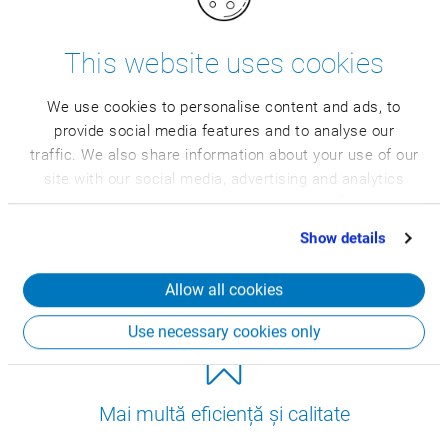
This website uses cookies
Siguranţă investiţională ridicată
We use cookies to personalise content and ads, to
provide social media features and to analyse our
traffic. We also share information about your use of our
site with our social media, advertising and analytics
partners who may combine it with other information
that you’ve provided to them or that they’ve collected
Costuri mai mici şi implementare rapidă a
Show details
sistemului
from your use of their services.
Allow all cookies
Use necessary cookies only
Mai multă eficiență și calitate