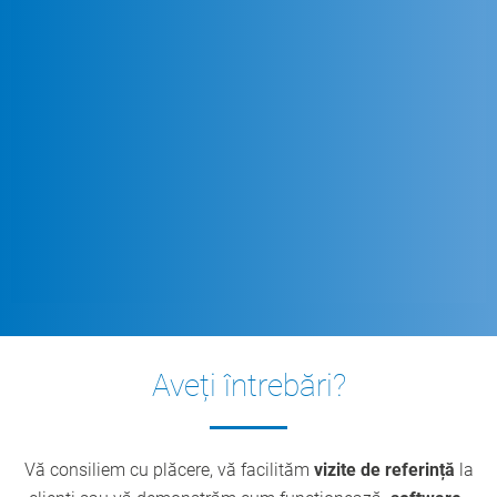
Aveți întrebări?
Vă consiliem cu plăcere, vă facilităm
vizite de referință
la