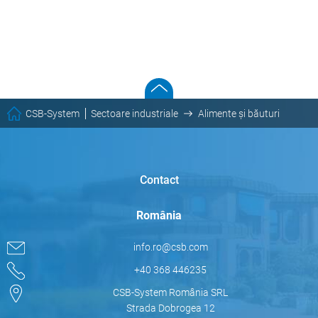
CSB-System
Sectoare industriale
Alimente și băuturi
Contact
România
info.ro@csb.com
+40 368 446235
CSB-System România SRL
Strada Dobrogea 12