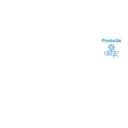
Producție
Cântărirea materiilor prime
Produse
semifabricate ș
finite