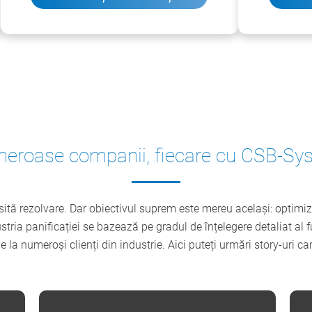
eroase companii, fiecare cu CSB-Sy
ită rezolvare. Dar obiectivul suprem este mereu același: optimiza
stria panificației se bazează pe gradul de înțelegere detaliat al 
e la numeroși clienți din industrie. Aici puteți urmări story-uri ca
ȚĂRILE DE JOS
PO