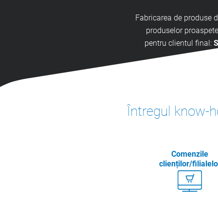
Fabricarea de produse de 
produselor proaspete c
pentru clientul final:
S
Întregul know-h
Comenzile
clienților/filialelo