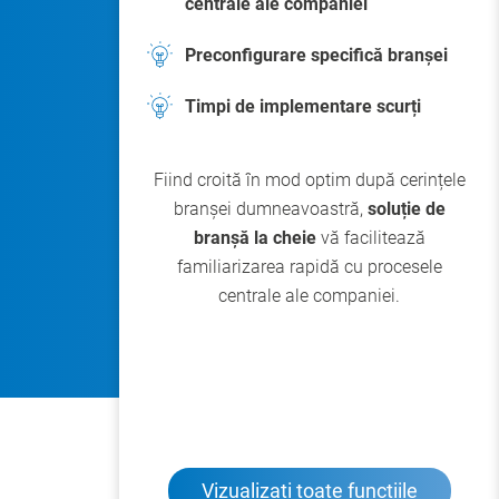
centrale ale companiei
Preconfigurare specifică branșei
Timpi de implementare scurți
Fiind croită în mod optim după cerințele
branșei dumneavoastră,
soluție de
branșă la cheie
vă facilitează
familiarizarea rapidă cu procesele
centrale ale companiei.
Vizualizați toate funcțiile