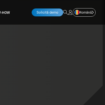
Solicită demo
Română
W-HOW