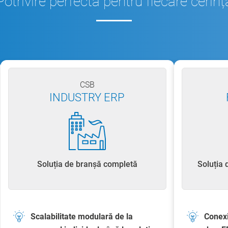
Potrivire perfectă pentru fiecare cerinț
CSB
INDUSTRY ERP
Soluția de branșă completă
Soluția 
Scalabilitate modulară de la
Conexi