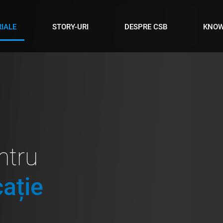
IALE
STORY-URI
DESPRE CSB
KNO
ntru
cație