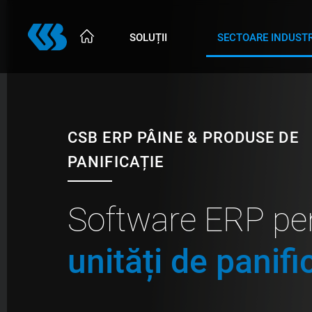
Skip
to
SOLUȚII
SECTOARE INDUSTR
main
content
CSB ERP PÂINE & PRODUSE DE
PANIFICAȚIE
Software ERP pe
unități de panifi