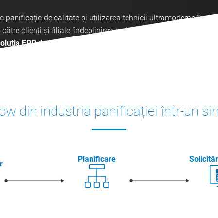
panificație de calitate și utilizarea tehnicii ultramoderne în ace
ătre clienți și filiale, îndeplinirea cerințelor legale și crearea t
oluția ERP de branșă de la CSB pentru unități de panificație și 
numeroase beneficii pentru afacerea dumneavoastră.
ow din industria panificației într-un s
Planificare
Solicită
r