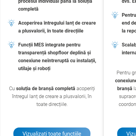
procesul individual până la soluția
dvs. E
completă
Pentru
Acoperirea întregului lanț de creare
end de
a plusvalorii, în toate direcțiile
la rep
Funcții MES integrate pentru
Scalab
transparență shopfloor deplină și
intern
conexiune neîntreruptă cu instalații,
utilaje și roboți
Pentru gr
conexiune
Cu
soluția de branșă completă
acoperiți
branșă
l
întregul lanț de creare a plusvalorii, în
supraor
toate direcțiile.
coordon
Vizualizați toate funcțiile
Vizu