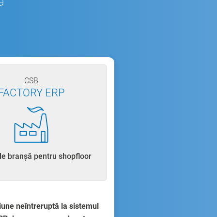
ă
CSB
FACTORY ERP
de branșă pentru shopfloor
une neîntreruptă la sistemul