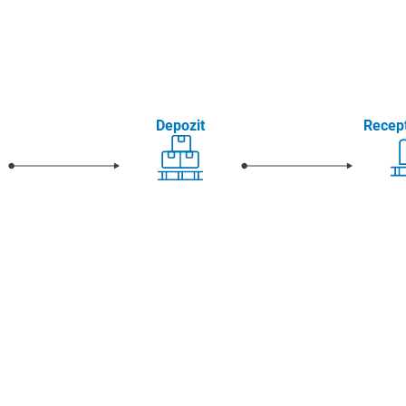
Depozit
Recepț
i
Controlul calității