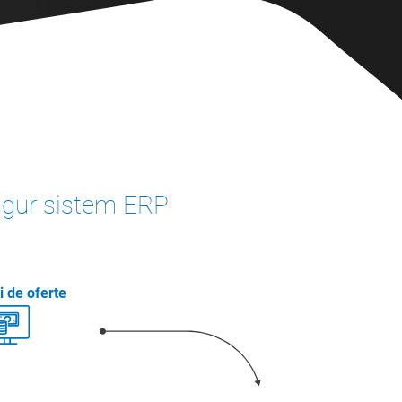
st sens, livrarea rapidă a
ransparenței produselor
patiserie
poate aduce
ingur sistem ERP
ri de oferte