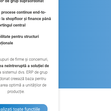
RP de grup supraordonat
 procese continue end-to-
 la shopfloor și finance până
ortingul central
ilitate pentru structuri
aționale
upuri de firme și concernuri,
a neîntreruptă a soluției de
a sistemul dvs. ERP de grup
donat creează baza pentru
area optimă a unităților de
producție.
alizați toate funcțiile