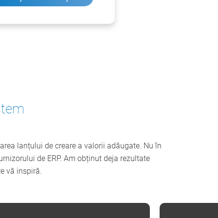
stem
rea lanțului de creare a valorii adăugate. Nu în
furnizorului de ERP. Am obținut deja rezultate
re vă inspiră.
LONIA
ELVEȚIA