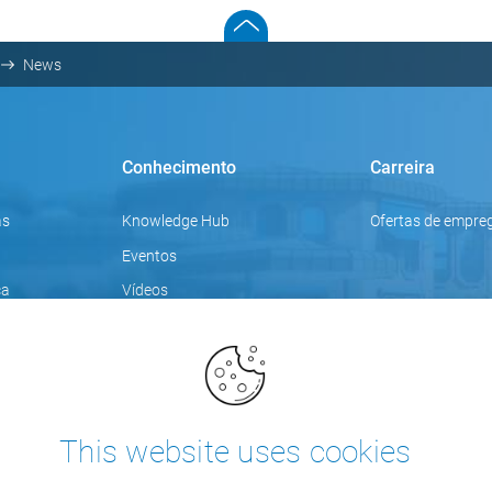
News
Conhecimento
Carreira
as
Knowledge Hub
Ofertas de empre
Eventos
ca
Vídeos
Tópicos de foco
Blogue
Formações
This website uses cookies