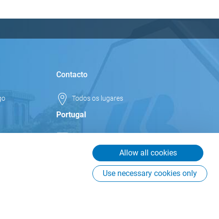
Contacto
go
Todos os lugares
Portugal
info.pt@csb.com
+351 252 166 942
Allow all cookies
CSB-System S.r.l. Sucursal em
Use necessary cookies only
Portugal
Rua Joaquim de Sá Leonardo
637
4760-525 Vila Nova de