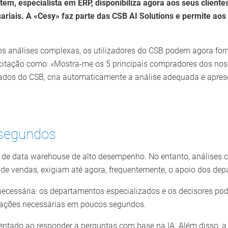
tem, especialista em ERP, disponibiliza agora aos seus cliente
iais. A «Cesy» faz parte das CSB AI Solutions e permite aos
óprios análises complexas, os utilizadores do CSB podem agora f
icitação como: «Mostra-me os 5 principais compradores dos nos
dados do CSB, cria automaticamente a análise adequada e aprese
 segundos
s de data warehouse de alto desempenho. No entanto, análises 
e vendas, exigiam até agora, frequentemente, o apoio dos depa
 necessária: os departamentos especializados e os decisores 
mações necessárias em poucos segundos.
entado ao responder a perguntas com base na IA. Além disso, a a