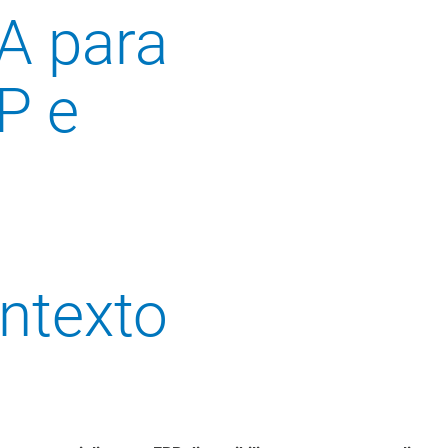
IA para
P e
ntexto