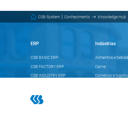
CSB-System
Conhecimento
Knowledge Hub
ERP
Indústrias
CSB BASIC ERP
Alimentos e bebid
CSB FACTORY ERP
Carne
CSB INDUSTRY ERP
Comércio e logísti