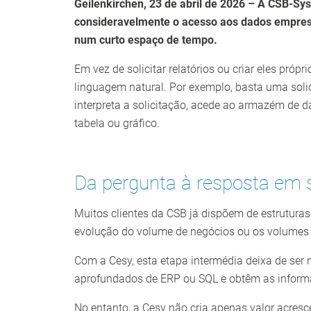
Geilenkirchen, 23 de abril de 2026 – A CSB-Sys
consideravelmente o acesso aos dados empresar
num curto espaço de tempo.
Em vez de solicitar relatórios ou criar eles pr
linguagem natural. Por exemplo, basta uma sol
interpreta a solicitação, acede ao armazém de 
tabela ou gráfico.
Da pergunta à resposta em
Muitos clientes da CSB já dispõem de estrutura
evolução do volume de negócios ou os volumes d
Com a Cesy, esta etapa intermédia deixa de ser
aprofundados de ERP ou SQL e obtêm as infor
No entanto, a Cesy não cria apenas valor acresc