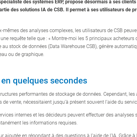
pécialiste des systèmes ERP, propose désormais à ses clients 
partie des solutions IA de CSB. Il permet à ses utilisateurs de
ux-mêmes des analyses complexes, les utilisateurs de CSB peuve
er une requête telle que : « Montre-moi les 5 principaux acheteur
ède au stock de données (Data Warehouse CSB), génère automatiq
leau ou de graphique.
e en quelques secondes
tructures performantes de stockage de données. Cependant, les
mes de vente, nécessitaient jusqu’à présent souvent l’aide du serv
 services internes et les décideurs peuvent effectuer des analyse
ntanément les informations requises.
ur ajoutée en répondant à des questions à l’aide de l’IA. Grâce 