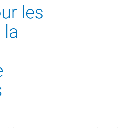
ur les
 la
e
s