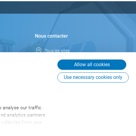
Nous contacter
Tous les sites
Pays-Bas
Allow all cookies
info.nl@csb.com
Use necessary cookies only
+31 76 53076 76
CSB-System Benelux BV
Graaf Engelbertlaan 75
4837 DS Breda
 analyse our traffic.
Pays-Bas
and analytics partners
 collected from your