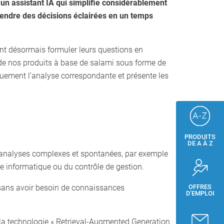
un assistant IA qui simplifie considérablement
 prendre des décisions éclairées en un temps
nt désormais formuler leurs questions en
s de nos produits à base de salami sous forme de
uement l’analyse correspondante et présente les
PRODUITS
DE A À Z
 analyses complexes et spontanées, par exemple
ice informatique ou du contrôle de gestion.
s sans avoir besoin de connaissances
OFFRES
D'EMPLOI
à la technologie « Retrieval-Augmented Generation