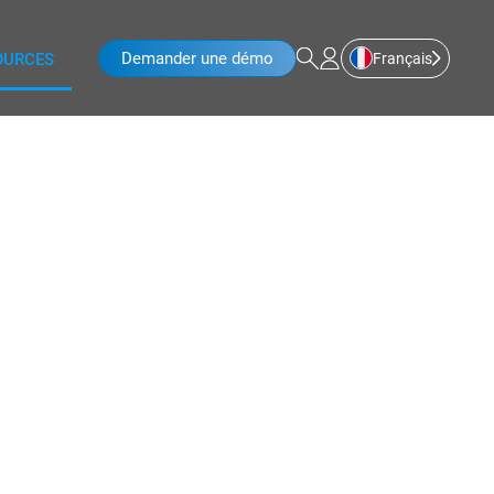
Demander une démo
Français
OURCES