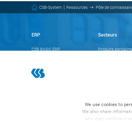
CSB-System
Ressources
Pôle de connaissan
ERP
Secteurs
CSB BASIC ERP
Produits agroalime
boissons
CSB FACTORY ERP
Viande et produits
CSB INDUSTRY ERP
Distribution & Logi
We use cookies to pers
We also share informatio
who may combine it wit