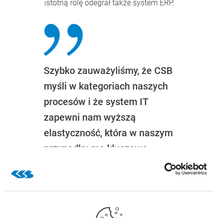
istotną rolę odegrał także system ERP.
Szybko zauważyliśmy, że CSB
myśli w kategoriach naszych
procesów i że system IT
zapewni nam wyższą
elastyczność, która w naszym
przypadku ma kluczowe
znaczenie ze względu na
krótkie daty minimalnej
trwałości naszych
produktów.“