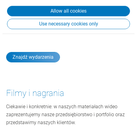
międzynarodowych targów, a także do uczestnictwa w
Allow all cookies
naszych seminariach i kongresach. Gwarantujemy
solidną dawkę wiedzy na temat najnowszych trendów i
Use necessary cookies only
tematów ważnych dla Twojego biznesu.
Znajdź wydarzenia
Filmy i nagrania
Ciekawie i konkretnie: w naszych materiałach wideo
zaprezentujemy nasze przedsiębiorstwo i portfolio oraz
przedstawimy naszych klientów.