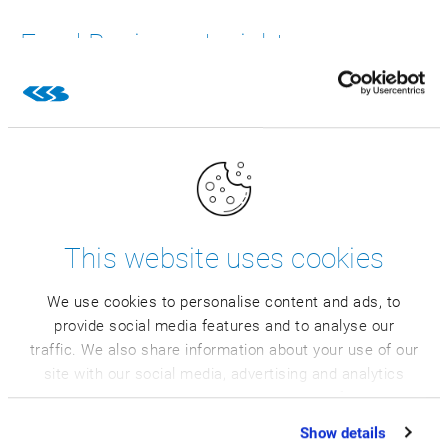
Food Business Insights
Na naszym blogu opisujemy ważne dla Twojej branży
zagadnienia i dzielimy się praktycznymi wskazówkami.
Zachęcamy do zapoznania się z informacjami na temat
najnowszych technologii i trendów, które pojawiły się na
rynku.
This website uses cookies
Do bloga
We use cookies to personalise content and ads, to
provide social media features and to analyse our
traffic. We also share information about your use of our
site with our social media, advertising and analytics
Wydarzenia
partners who may combine it with other information
that you’ve provided to them or that they’ve collected
Show details
Zachęcamy do odwiedzenia naszego stoiska podczas
from your use of their services.