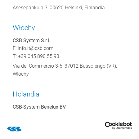
Asesepänkuja 3, 00620 Helsinki, Finlandia
Włochy
CSB-System S.r.l.
E:
info.it@csb.com
T: +39 045 890 55 93
Via del Commercio 3-5, 37012 Bussolengo (VR),
Włochy
Holandia
CSB-System Benelux BV
E:
info.nl@csb.com
T: +31 76 53076 76
Graaf Engelbertlaan 75, 4837 DS Breda, Holandia