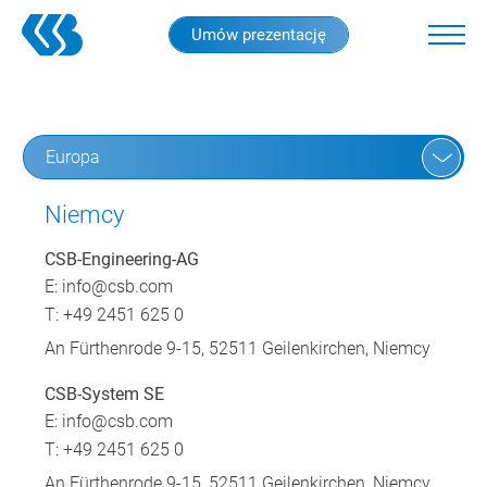
Skip
Umów prezentację
to
main
content
Europa
Niemcy
CSB-Engineering-AG
E:
info@csb.com
T: +49 2451 625 0
An Fürthenrode 9-15, 52511 Geilenkirchen, Niemcy
CSB-System SE
E:
info@csb.com
T: +49 2451 625 0
An Fürthenrode 9-15, 52511 Geilenkirchen, Niemcy