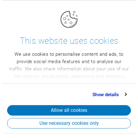
Austria
CSB-System Austria GmbH
E:
info.at@csb.com
This website uses cookies
T: + 43 1 81582 83
Hietzinger Kai 13, 1130 Wien, Austria
We use cookies to personalise content and ads, to
provide social media features and to analyse our
traffic. We also share information about your use of our
Polska
site with our social media, advertising and analytics
partners who may combine it with other information
CSB-System Polska Sp. z o.o.
that you’ve provided to them or that they’ve collected
E:
info.pl@csb.com
Show details
from your use of their services.
T: +48 71 32671 80
Strzegomska 140 A, 54-429 Wrocław, Polska
Allow all cookies
Use necessary cookies only
Portugalia