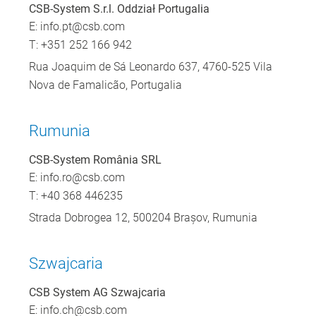
CSB-System S.r.l. Oddział Portugalia
E:
info.pt@csb.com
T: +351 252 166 942
Rua Joaquim de Sá Leonardo 637, 4760-525 Vila
Nova de Famalicão, Portugalia
Rumunia
CSB-System România SRL
E:
info.ro@csb.com
T: +40 368 446235
Strada Dobrogea 12, 500204 Brașov, Rumunia
Szwajcaria
CSB System AG Szwajcaria
E:
info.ch@csb.com