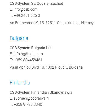
CSB-System SE Oddział Zachód
E:
info@csb.com
T: +49 2451 625 0
An Fürthenrode 9-15, 52511 Geilenkirchen, Niemcy
Bułgaria
CSB-System Bulgaria Ltd
E:
info.bg@csb.com
T: +359 884458481
Vasil Aprilov Blvd 18, 4002 Plovdiv, Bułgaria
Finlandia
CSB-System Finlandia i Skandynawia
E:
suomen@cobrasys.fi
T: +358 9 728 8340