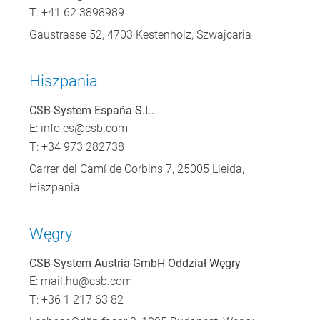
T: +41 62 3898989
Gäustrasse 52, 4703 Kestenholz, Szwajcaria
Hiszpania
CSB-System España S.L.
E:
info.es@csb.com
T: +34 973 282738
Carrer del Camí de Corbins 7, 25005 Lleida,
Hiszpania
Węgry
CSB-System Austria GmbH Oddział Węgry
E:
mail.hu@csb.com
T: +36 1 217 63 82