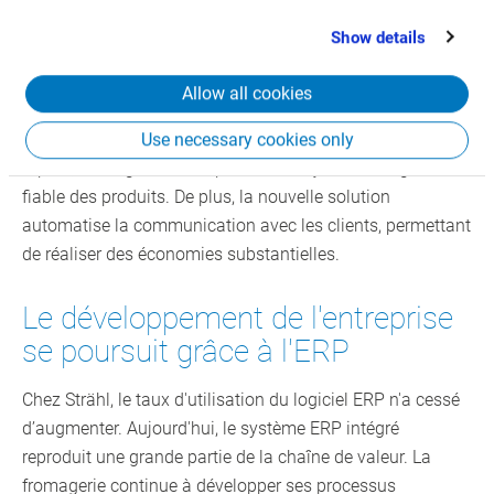
Shipping Container Code), permet un traitement plus
that you’ve provided to them or that they’ve collected
efficace des commandes. De plus, le cross-docking pour
Show details
from your use of their services.
les gros clients est directement pris en charge dans le
système ERP mobile.
Allow all cookies
Le résultat : préparation des commandes nettement plus
Use necessary cookies only
rapide, stock géré en temps réel et traçabilité intégrale et
fiable des produits. De plus, la nouvelle solution
automatise la communication avec les clients, permettant
de réaliser des économies substantielles.
Le développement de l'entreprise
se poursuit grâce à l'ERP
Chez Strähl, le taux d'utilisation du logiciel ERP n'a cessé
d’augmenter. Aujourd'hui, le système ERP intégré
reproduit une grande partie de la chaîne de valeur. La
fromagerie continue à développer ses processus