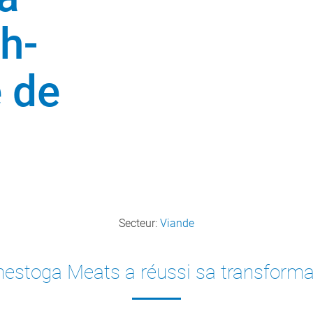
h-
e de
Secteur:
Viande
stoga Meats a réussi sa transforma