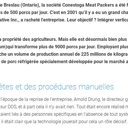
 de Breslau (Ontario), la société Conestoga Meat Packers a été 
plus de 500 porcs par jour. C’est en 2001 qu’il y a eu un grand
ve Inc., a racheté l'entreprise. Leur objectif ? Intégrer verti
la propriété des agriculteurs. Mais elle est désormais bien plu
ium)
qui transforme plus de 9000 porcs par jour. Employant plu
affiche un volume de production annuel de 225 millions de kilo
de de porc réfrigérée spécialement développée pour le marché a
lètes et des procédures manuelles
l’époque de la reprise de l’entreprise, Arnold Drung, le directeur gé
 DOS, et à part cela il n’y avait rien. Tout était encore réalisé
 étaient liés à des personnes spécifiques en l’absence de tout sy
 il était clair que la technologie jouerait pour cela un rôle décisif.