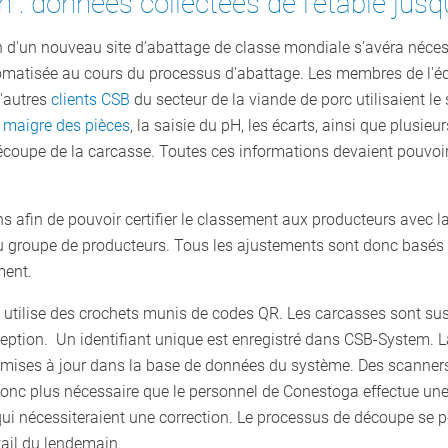
 : données collectées de l'étable jus
 d'un nouveau site d’abattage de classe mondiale s’avéra nécessa
tomatisée au cours du processus d'abattage. Les membres de l'éq
d'autres
clients CSB
du secteur de la viande de porc utilisaient le
 maigre des pièces
, la saisie du pH, les écarts, ainsi que plusie
 découpe de la carcasse. Toutes ces informations devaient pouvo
ions afin de pouvoir certifier le classement aux producteurs avec 
du groupe de producteurs. Tous les ajustements sont donc basés 
ment.
a utilise des crochets munis de codes QR. Les carcasses sont su
éception. Un identifiant unique est enregistré dans CSB-System. L
mises à jour dans la base de données du système. Des scanners 
donc plus nécessaire que le personnel de Conestoga effectue une
e qui nécessiteraient une correction. Le processus de découpe se p
étail du lendemain.