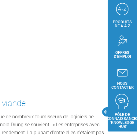
PRODUITS
DE A À Z
OFFRES
D'EMPLOI
NOUS
CONTACTER
e viande
PÔLE DE
e de nombreux fournisseurs de logiciels ne
CONNAISSANCE
'KNOWLEDGE
old Drung se souvient : « Les entreprises avec
HUB'
 rendement. La plupart d'entre elles n'étaient pas