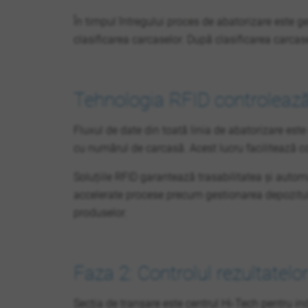
În timpul întregului proces de abatorizare este g
clasificarea carcaselor. După clasificarea carcas
Tehnologia RFID controlează 
Fluxul de date din toată linia de abatorizare este
cu numărul de carcasă. Acest lucru facilitează co
Soluțiile RFID garantează trasabilitatea și automa
accelerate procese precum gestionarea depozitului
produselor.
Faza 2: Controlul rezultatelo
Secția de tranșare este centrul Hi-Tech pentru indu