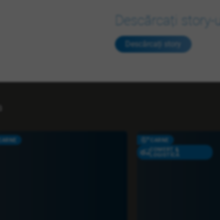
Descărcați story-
Descărcați story
a
CARNE
CARNE
COMERŢ &
LOGISTICĂ