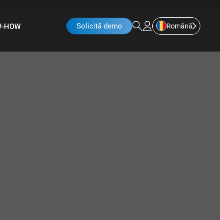
Solicită demo
Română
W-HOW