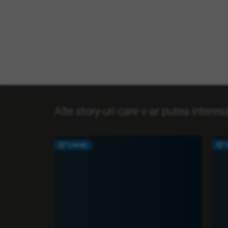
Alte story-uri care v-ar putea interes
CARNE