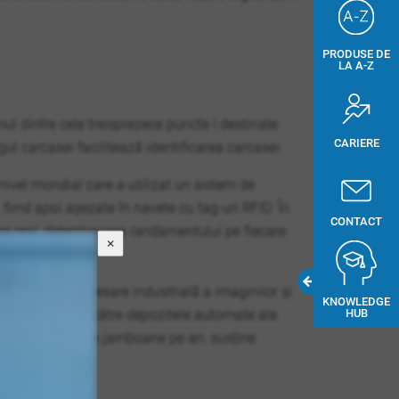
PRODUSE DE
LA A-Z
mul dintre cele treisprezece puncte I destinate
CARIERE
gul carcasei facilitează identificarea carcasei.
nivel mondial care a utilizat un sistem de
 fiind apoi așezate în navete cu tag-uri RFID. În
CONTACT
imp real, determinarea randamentului pe fiecare
×
inație de procesare industrială a imaginilor și
KNOWLEDGE
HUB
ă le direcționeze către depozitele automate ale
este 5 milioane de jamboane pe an, susține