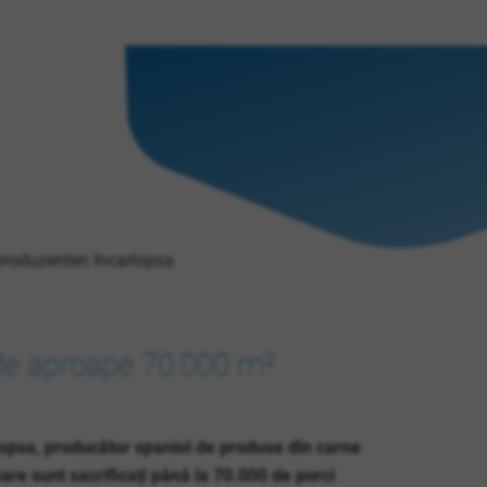
 de aproape 70.000 m²
rlopsa, producător spaniol de produse din carne
are sunt sacrificați până la 70.000 de porci