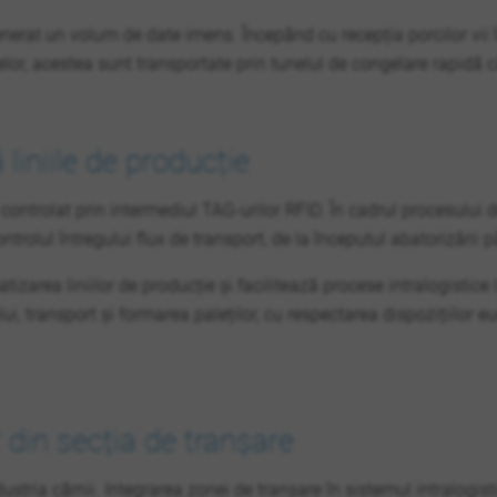
enerat un volum de date imens. Începând cu recepția porcilor vii 
elor, acestea sunt transportate prin tunelul de congelare rapidă
liniile de producție
 controlat prin intermediul TAG-urilor RFID. În cadrul procesului
ntrolul întregului flux de transport, de la începutul abatorizării
tizarea liniilor de producție și facilitează procese intralogistic
, transport și formarea paleților, cu respectarea dispozițiilor e
r din secția de tranșare
stria cărnii. Integrarea zonei de tranșare în sistemul intralogisti