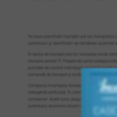
Pe baza planificării tranșării are loc transportul
controlului și identificării se cântăresc automat 
În secția de tranșare are loc tranșarea brută com
tranșare asistat IT. Piesele de carne corespunzăto
punctele de control individuale se alocă marfa na
comandă de tranșare și evidența abaterilor dintre 
Compania Incarlopsa folosește, de asemenea, CSB 
inteligență artificială. În ultimele luni, CSB Eye
companiei. Acest lucru asigură identificarea sig
potențialul economic enorm al sistemului.