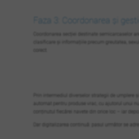
Faza 3: Coordonarea și gest
Coordonarea secției destinate semicarcaselor ar
clasificare și informațiile precum greutatea, sexu
corect.
Prin intermediul diverselor strategii de umplere 
automat pentru produse vrac, cu ajutorul unui n
conținutul fiecărei navete din orice loc – iar dep
Dar digitalizarea continuă: pasul următor se adres