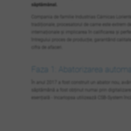
săptămânal.
Compania de familie Industrias Cárnicas Loriente
tradiționale, procesatorul de carne este extrem de
internaționale și implicarea în calificarea și perf
întregului proces de producție, garantând calitat
cifra de afaceri.
Faza 1: Abatorizarea automat
În anul 2017 a fost construit un abator nou, avâ
săptămână a fost obținut numai prin digitalizarea
esențială - Incarlopsa utilizează CSB-System înc