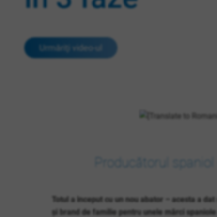
Urmăriţi video-ul
Producătorul spaniol
Totul a început cu un nou abator – acesta a dat
și brand de familie pentru unele mărci spaniole 