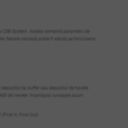
e la CSB-System. Acesta combină parametrii de
ele: fiecare carcasă poate fi adusă pe funicularul
 depozitul tip buffer sau depozitul de navete
4.400 de navete. Incarlopsa cunoaște acum
First In, First Out).