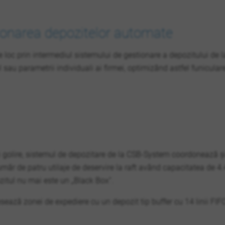
ionarea depozitelor automate
e loc prin intermediul sistemului de gestionare a depozitului d
l sau parametrii individuali ai firmei, optimizând astfel funicular
și golire, sistemul de depozitare de la CSB-System coordonează și
umăr de patru utilaje de deservire la raft având capacitatea de 
ozitul nu mai este un „Black Box“.
ează zonei de expediere cu un depozit tip buffer cu 14 linii FIFO (