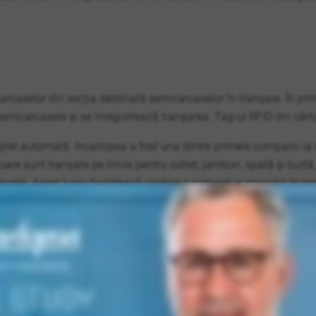
 carcaselor din secția destinată semicarcaselor în tranșare. În pri
semicarcasele și se înregistrează tranșarea. Tag-ul RFID din cârli
plet automată. Incarlopsa a fost una dintre primele companii la 
are sunt tranșate pe liniile pentru cotlet, jambon, spată și burtă,
vetei. Acest lucru facilitează controlul complet al tranșării în t
rezultatul nominal și cel real.
Eyedentifier la capătul liniilor de tranșare. Aceasta este o comb
dentifier a învățat să identifice automat produsele din navete și s
ură și rapidă a produselor. Astfel capacitatea de producție de p