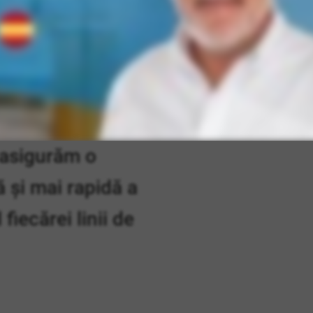
un sistem de
ii bazat pe
, asigurăm o
ă și mai rapidă a
 fiecărei linii de