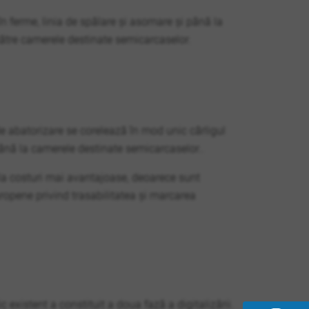
în ferme, linia de spălare și asomare și până la
 către camerele destinate semicarcaselor.
 de abatorizare se corelează în mod unic cârligul
 până la camerele destinate semicarcaselor..
e la costuri mai avantajoase, deoarece sunt
uropene privind trasabilitatea și marcarea
c existent a constituit a doua fază a digitalizării.