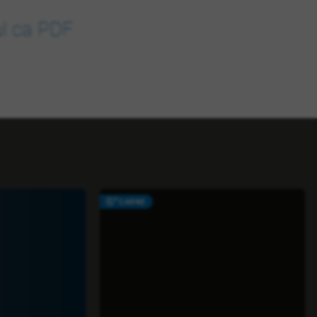
ul ca PDF
CARNE