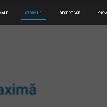
IALE
STORY-URI
DESPRE CSB
KNO
maximă