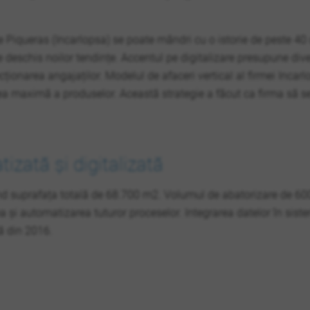
 Piqueras (Incarlopsa) se poate mândri cu o istorie de peste 40 
 deschis noilor tendințe. Accentul pe digitalizare presupune diver
ecționarea angajaților. Modelul de afaceri vertical al firmei Incar
ea maximă a produselor. Această strategie a făcut ca firma să se
izată și digitalizată
nd suprafața totală de 68.700 m2. Volumul de abatorizare de 600
 și automatizarea tuturor proceselor. Integrarea datelor în siste
ă din 2016.