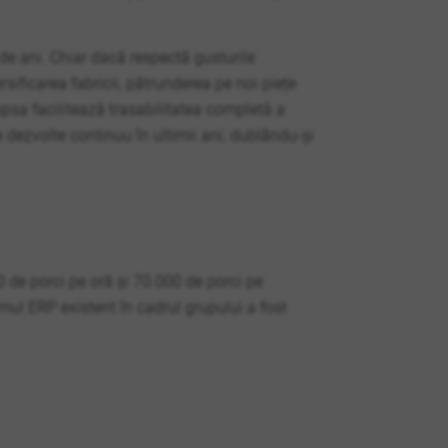
de ani. Chiar dacă respectă gusturile
sificarea fabricii, pătrunderea pe noi piețe
lopsa facilitează trasabilitatea completă a
 dezvolte continuu în ultimii ani, dublându-și
 de porci pe oră și 70.000 de porci pe
mul ERP existent în cadrul grupului a fost