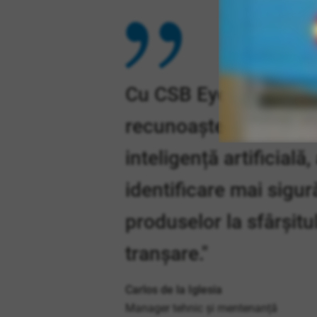
Cu CSB Eyedentifier, 
recunoaștere a imagin
inteligență artificială
identificare mai sigur
produselor la sfârșitul
tranșare."
Carlos de la Iglesia
Manager tehnic și mentenanță