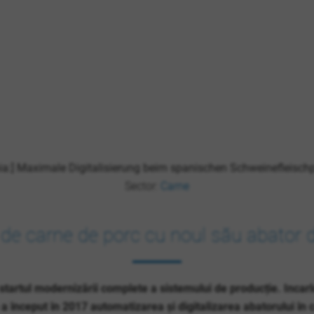
Sector:
Carne
 de carne de porc cu noul său abator
 startul modernizării complete a sistemului de producție. Inca
a început în 2017 automatizarea și digitalizarea abatorului în c