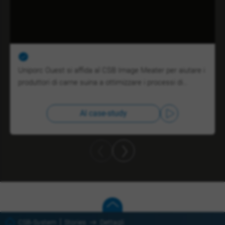
Uniporc Ouest si affida al CSB Image Meater per aiutare i
produttori di carne suina a ottimizzare i processi di…
Al case-study
CSB-System
Stories
Dettagli