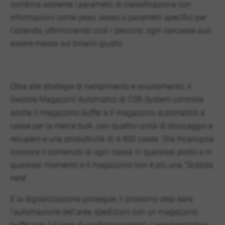
combina assieme i parametri di classificazione con
informazioni come peso, sesso o parametri specifici per
l'azienda, ottimizzando così i percorsi: ogni carcassa può
essere messa sul binario giusto.
Oltre alle strategie di riempimento e svuotamento, il
Gestore Magazzini Automatici di CSB-System controlla
anche il magazzino buffer e il magazzino automatico a
casse per la merce bulk, con quattro unità di stoccaggio e
recupero e una produttività di 4.400 casse. Ora Incarlopsa
conosce il contenuto di ogni cassa in qualsiasi posto e in
qualsiasi momento e il magazzino non è più una “Scatola
nera”.
E la digitalizzazione prosegue: il prossimo step sarà
l’automazione dell'area spedizioni con un magazzino