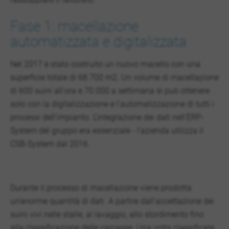
Fase 1: macellazione
automatizzata e digitalizzata
Nel 2017 è stato costruito un nuovo macello con una
superficie totale di 68.700 m2. Un volume di macellazione
di 600 suini all'ora e 70.000 a settimana si può ottenere
solo con la digitalizzazione e l'automatizzazione di tutti i
processi dell'impianto. L'integrazione dei dati nell'ERP-
System del gruppo era essenziale - l'azienda utilizza il
CSB-System dal 2016.
Durante il processo di macellazione viene prodotta
un'enorme quantità di dati. A partire dall'accettazione dei
suini vivi nelle stalle, al lavaggio, allo stordimento fino
alla classificazione delle carcasse. Una volta classificate,