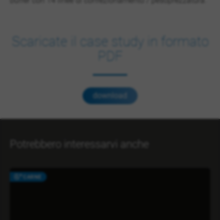
buffer con 14 linee di confezionamento / pesoprezzatura.
Scaricate il case study in formato
PDF
download
Potrebbero interessarvi anche
CARNE