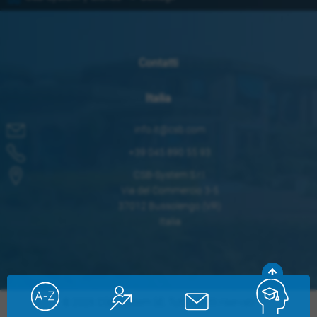
Contatti
Italia
info.it@csb.com
+39 045 890 55 93
CSB-System S.r.l.
Via del Commercio 3-5
37012 Bussolengo (VR)
Italia
© 2026 CSB-System SE. Tutti i diritti riservati