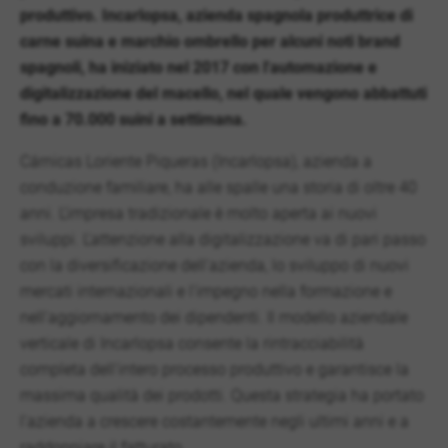
produttivo. Incarlopsa, azienda spagnola produttrice di
carne suina e marchio ombrello per alcuni noti brand
spagnoli, ha iniziato nel 2017 con l'automazione e
digitalizzazione del macello, nel quale vengono abbattuti
fino a 70.000 suini a settimana.
Cárnicas Loriente Piqueras (Incarlopsa), azienda a
conduzione familiare, ha alle spalle una storia di oltre 40
anni. L'impresa tradizionale è molto aperta ai nuovi
sviluppi. L'attenzione alla digitalizzazione va di pari passo
con la diversificazione dell'azienda, lo sviluppo di nuovi
mercati internazionali e l'impegno nella formazione e
nell'aggiornamento dei dipendenti. Il modello aziendale
verticale di Incarlopsa consente la rintracciabilità
completa dell'intero processo produttivo e garantisce la
massima qualità dei prodotti. Questa strategia ha portato
l'azienda a crescere costantemente negli ultimi anni e a
raddoppiare il fatturato.