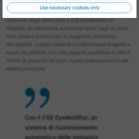
anche il CSB Eyedentifier. Si tratta di una combinazione di
Use necessary cookies only
riconoscimento automatico delle immagini e intelligenza
artificiale. Negli ultimi mesi il CSB Eyedentifier ha
imparato ad identificare autonomamente i tagli di carne
nelle casse e a indirizzarli ai magazzini automatici
dell'azienda. Questo consente un'identificazione rapida e
sicura dei prodotti. Con una capacità produttiva di oltre 5
milioni di prosciutti all'anno, il potenziale economico del
sistema è enorme.
Con il CSB Eyedentifier, un
sistema di riconoscimento
automatico delle immagini