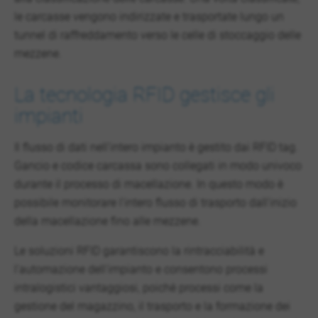
le carcasse vengono indirizzate e trasportate lungo un
tunnel di raffreddamento verso le celle di stoccaggio delle
mezzene.
La tecnologia RFID gestisce gli
impianti
Il flusso di dati nell'intero impianto è gestito dai RFID tag.
Gancio e codice carcassa sono collegati in modo univoco
durante il processo di macellazione. In questo modo è
possibile monitorare l'intero flusso di trasporto dall'inizio
della macellazione fino alle mezzene.
Le soluzioni RFID garantiscono la rintracciabilità e
l'automazione dell'impianto e consentono processi
intralogistici vantaggiosi, poichè processi come la
gestione del magazzino, il trasporto e la formazione dei