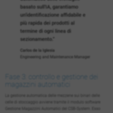
basato sull'IA, garantiamo
un'identificazione affidabile e
più rapida dei prodotti al
termine di ogni linea di
sezionamento.”
Carlos de la Iglesia
Engineering and Maintenance Manager
Fase 3: controllo e gestione dei
magazzini automatici
La gestione automatica delle mezzene sui binari delle
celle di stoccaggio avviene tramite il modulo software
Gestione Magazzini Automatici del CSB-System. Esso