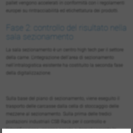
pallet vengono accelerati in conformità con i regolamenti
europei su rintracciabilità ed etichettatura dei prodotti.
Fase 2: controllo del risultato nella
sala sezionamento
La sala sezionamento è un centro high tech per il settore
della carne. L'integrazione dell'area di sezionamento
nell'intralogistica esistente ha costituito la seconda fase
della digitalizzazione.
Sulla base del piano di sezionamento, viene eseguito il
trasporto delle carcasse dalla cella di stoccaggio delle
mezzene al sezionamento. Sulla prima delle tredici
postazioni industriali CSB Rack per il controllo e
l'identificazione vengono pesate automaticamente le