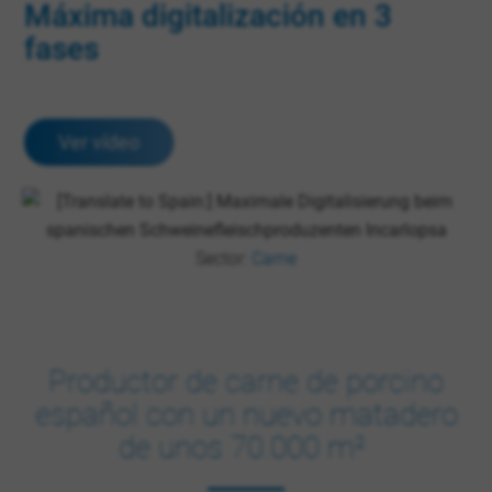
Máxima digitalización en 3
fases
Ver vídeo
Sector:
Carne
Productor de carne de porcino
español con un nuevo matadero
de unos 70.000 m²