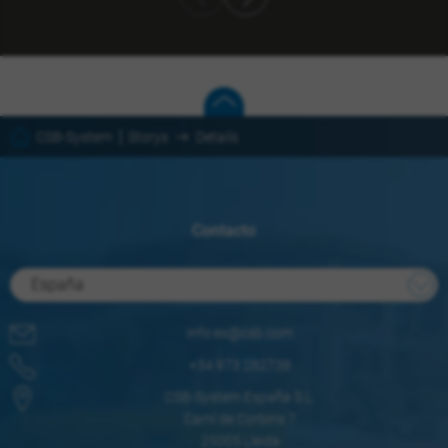
CSB-System
Storys
Details
Contacto
España
info.es@csb.com
+34 973 282738
CSB-System España S.L.
Camí de Corbins 7
25005 Lleida