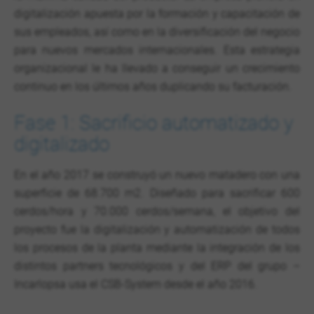
digitalización apuesta por la formación y capacitación de
sus empleados, así como en la diversificación del negocio
para nuevos mercados internacionales. Esta estrategia
organizacional le ha llevado a conseguir un crecimiento
continuo en los últimos años duplicando su facturación.
Fase 1: Sacrificio automatizado y
digitalizado
En el año 2017 se construyó un nuevo matadero con una
superficie de 68.700 m2. Diseñado para sacrificar 600
cerdos/hora y 70.000 cerdos/semana, el objetivo del
proyecto fue la digitalización y automatización de todos
los procesos de la planta mediante la integración de los
distintos partners tecnológicos y del ERP del grupo –
Incarlopsa usa el CSB-System desde el año 2016.