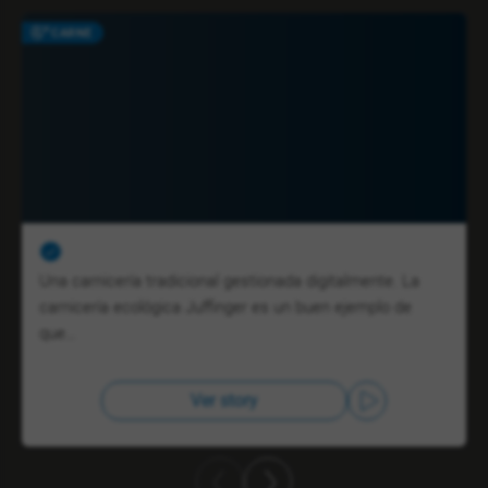
CARNE
Una carnicería tradicional gestionada digitalmente. La
carnicería ecológica Juffinger es un buen ejemplo de
que…
Ver story