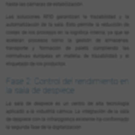
hasta las cámaras de estabilización.
Las soluciones RFID garantizan la trazabilidad y la
automatizaicón de la sala. Esto permite la reducción de
costes de los procesos en la logística interna, ya que se
aceleran procesos como la gestión de almacenes,
transporte y formación de palets cumpliendo las
normativas europeas en materia de trazabilidad y el
etiquetado de los productos.
Fase 2: Control del rendimiento en
la sala de despiece
La sala de despiece es un centro de alta tecnología
aplicado a la industria cárnica. La integración de la sala
de despiece con la intralogística existente ha conformado
la segunda fase de la digitalización.