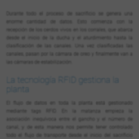
Durante todo el proceso de sacrificio se genera una
enorme cantidad de datos. Esto comienza con la
recepción de los cerdos vivos en los corrales, que abarca
desde el inicio de la ducha y el aturdimiento hasta la
clasificación de las canales. Una vez clasificadas las
canales, pasan por la cámara de oreo y finalmente van a
las cámaras de estabilización.
La tecnología RFID gestiona la
planta
El flujo de datos en toda la planta está gestionado
mediante tags RFID. En la matanza empieza la
asociación inequívoca entre el gancho y el número de
canal, y de esta manera nos permite tener controlado
todo el flujo de transporte desde el inicio del sacrificio