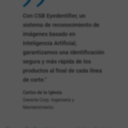
Con CSB Eyedentifier, un
sistema de reconocimiento de
imágenes basado en
Inteligencia Artificial,
garantizamos una identificación
segura y más rápida de los
productos al final de cada línea
de corte."
Carlos de la Iglesia
Gerente Corp. Ingeniería y
Mantenimiento