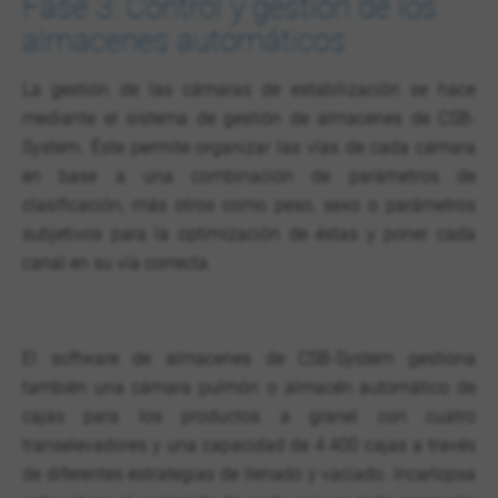
Fase 3: Control y gestión de los
almacenes automáticos
La gestión de las cámaras de estabilización se hace
mediante el sistema de gestión de almacenes de CSB-
System. Éste permite organizar las vías de cada cámara
en base a una combinación de parámetros de
clasificación, más otros como peso, sexo o parámetros
subjetivos para la optimización de éstas y poner cada
canal en su vía correcta.
El software de almacenes de CSB-System gestiona
también una cámara pulmón o almacén automático de
cajas para los productos a granel con cuatro
transelevadores y una capacidad de 4.400 cajas a través
de diferentes estrategias de llenado y vaciado. Incarlopsa