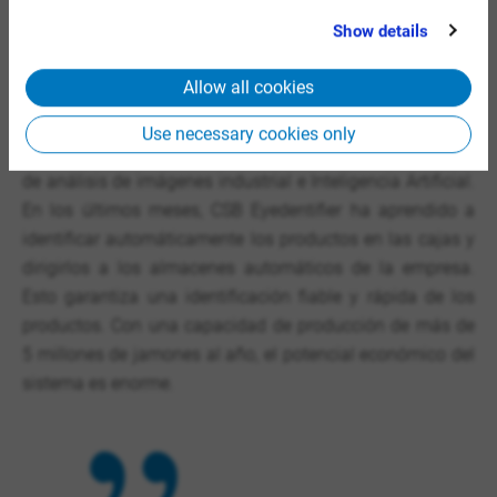
that you’ve provided to them or that they’ve collected
forma, se tiene el control de la sala en tiempo real y se
Show details
from your use of their services.
obtiene el rendimiento de cada partida y ver la desviación
entre el rendimiento teórico y el real.
Allow all cookies
Al final de las líneas de corte, Incarlopsa también utiliza la
Use necessary cookies only
solución CSB Eyedentifier. Se trata de una combinación
de análisis de imágenes industrial e Inteligencia Artificial.
En los últimos meses, CSB Eyedentifier ha aprendido a
identificar automáticamente los productos en las cajas y
dirigirlos a los almacenes automáticos de la empresa.
Esto garantiza una identificación fiable y rápida de los
productos. Con una capacidad de producción de más de
5 millones de jamones al año, el potencial económico del
sistema es enorme.