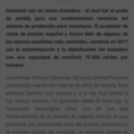
Comenzó con un nuevo matadero - el cual fue el punto
de partida para una modernización completa del
sistema de producción para Incarlopsa. El productor de
carne de porcino español y marca líder de algunas de
las marcas españolas más conocidas, comenzó en 2017
con la automatización y la digitalización del matadero
con una capacidad de sacrificio 70.000 cerdos por
semana.
La empresa familiar Industrias Cárnicas Loriente Piqueras
(Incarlopsa) cuenta con más de 40 años de historia. Esta
empresa familiar, muy cercana y a la vez muy abierta a
los nuevos tiempos, ha apostado desde el inicio por la
innovación tecnológica como uno de sus ejes
fundamentales de su modelo de negocio vertical, el cual
garantiza una trazabilidad total del proceso productivo y
la máxima calidad del producto. La empresa pionera en