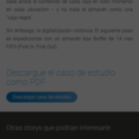
sabe ahora el contenido de cada caja en todo momento
en cada ubicación – y no trata el almacén como una
"caja negra".
Sin embargo, la digitalización continúa: El siguiente paso
es expediciones con un almacén tipo Buffer de 14 vías
FIFO (First In, First Out).
Descargue el caso de estudio
como PDF
Descargar caso de estudio
Otras storys que podrían interesarle