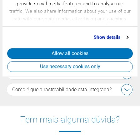
CSB?
provide social media features and to analyse our
traffic. We also share information about your use of our
Desde a receção, passando pela classificação, até à
site with our social media, advertising and analytics
partners who may combine it with other information
transferência para a desmancha, o armazenamento e a
that you’ve provided to them or that they’ve collected
comercialização – tudo integrado no sistema.
Show details
from your use of their services.
Allow all cookies
O que envolve o planeamento de batalha?
Use necessary cookies only
Que dados são recolhidos?
Como é que a rastreabilidade está integrada?
Tem mais alguma dúvida?