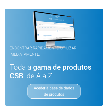
ENCONTRAR RAPIDAMENTE, UTILIZAR
IMEDIATAMENTE.
Toda a
gama de produtos
CSB
, de A a Z.
Aceder à base de dados
de produtos