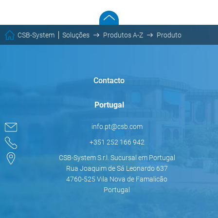
CSB-System
Soluções
Produtos A-Z
Produto
Contacto
Portugal
info.pt@csb.com
+351 252 166 942
CSB-System S.r.l. Sucursal em Portugal
Rua Joaquim de Sá Leonardo 637
4760-525 Vila Nova de Famalicão
Portugal