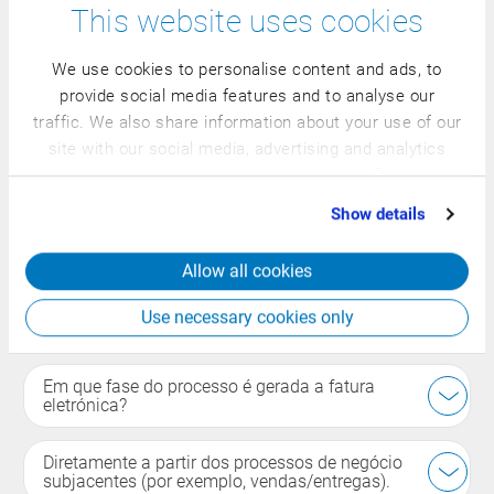
This website uses cookies
Perguntas frequentes
We use cookies to personalise content and ads, to
provide social media features and to analyse our
O que se entende por fatura eletrónica?
traffic. We also share information about your use of our
site with our social media, advertising and analytics
Intercâmbio eletrónico estruturado de dados de
partners who may combine it with other information
that you’ve provided to them or that they’ve collected
faturação, integrado nos processos financeiros e de
Show details
from your use of their services.
contabilidade.
Allow all cookies
Qual é a diferença em relação a uma fatura em
Use necessary cookies only
PDF?
Em que fase do processo é gerada a fatura
eletrónica?
Diretamente a partir dos processos de negócio
subjacentes (por exemplo, vendas/entregas).