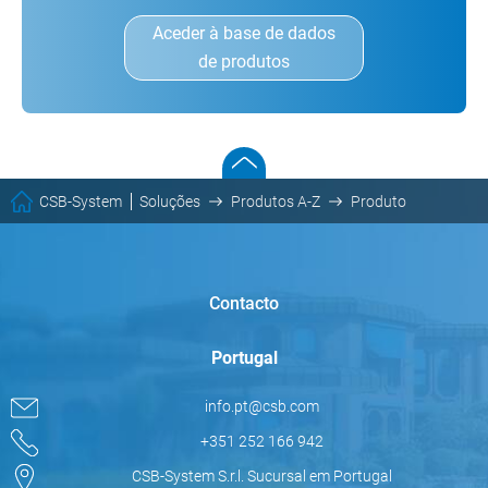
Aceder à base de dados
de produtos
CSB-System
Soluções
Produtos A-Z
Produto
Contacto
Portugal
info.pt@csb.com
+351 252 166 942
CSB-System S.r.l. Sucursal em Portugal