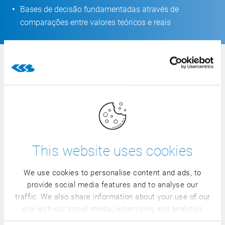
Bases de decisão fundamentadas através de
comparações entre valores teóricos e reais
Perguntas frequentes
Em que consiste a desmancha grossa/fina?
Para um planeamento, controlo e avaliação
This website uses cookies
transparentes dos processos de desmancha, com vista à
otimização do rendimento e da rentabilidade.
We use cookies to personalise content and ads, to
provide social media features and to analyse our
traffic. We also share information about your use of our
Que funções de planeamento são suportadas?
site with our social media, advertising and analytics
partners who may combine it with other information
Como são recolhidos os dados reais?