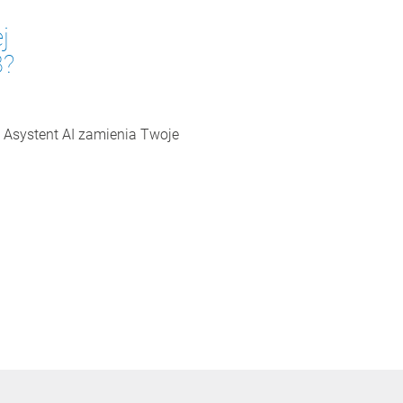
j
B?
 Asystent AI zamienia Twoje