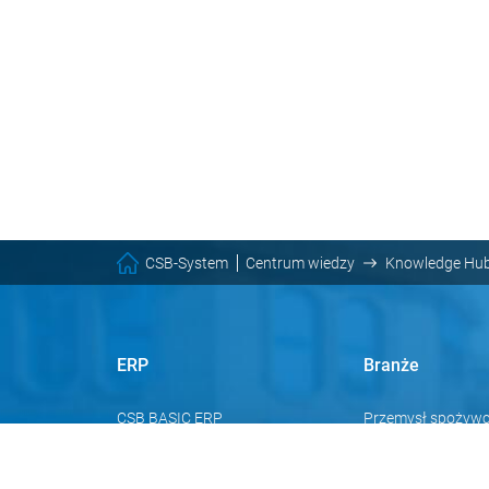
CSB-System
Centrum wiedzy
Knowledge Hu
ERP
Branże
CSB BASIC ERP
Przemysł spożywc
CSB FACTORY ERP
Przemysł mięsny
CSB INDUSTRY ERP
Branża chemiczna