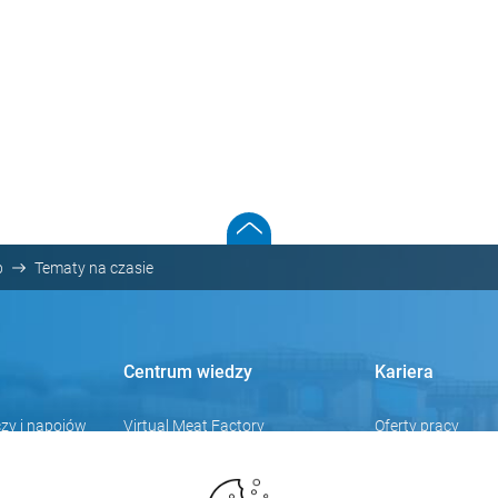
b
Tematy na czasie
Centrum wiedzy
Kariera
zy i napojów
Virtual Meat Factory
Oferty pracy
Knowledge Hub
Wydarzenia