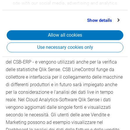
site with our social media, advertising and analytics
confluire nelle soluzioni di Best Practice. Per questo
partners who may combine it with other information
motivo CSB e il suo partner Informatec hanno deciso di
that you’ve provided to them or that they’ve collected
mettere a disposizione dei clienti modelli dati predefiniti e
Show details
from your use of their services.
report - nel gergo di Qlik iVIEW Templates - per consentire
l'avvio del progetto e ridurre ulteriormente i tempi di
Allow all cookies
generali di implementazione.
Use necessary cookies only
Come in precedenza, i dati vengono preparati all'interno
del CSB-ERP - e vengono utilizzati anche per la verifica
delle statistiche Qlik Sense. CSB LineControl funge da
collettore e interfaccia per il collegamento delle macchine
di differenti produttori e in futuro sarà impiegato anche
per la considerazione e l'analisi dei dati live in tempo
reale. Nel Cloud Analytics-Software Qlik Sense i dati
vengono aggiornati dalle singole fonti e visualizzati
secondo le necessità. Gli utenti delle aree Vendite e
Marketing possono ad esempio visualizzare nel
Dashboard le analisi dei dati delle fatture e delle vendite.