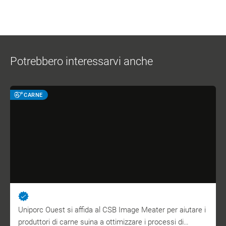
Potrebbero interessarvi anche
CARNE
Uniporc Ouest si affida al CSB Image Meater per aiutare i
produttori di carne suina a ottimizzare i processi di…