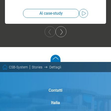
Al case-study
CSB-System
Stories
Dettagli
Contatti
Italia