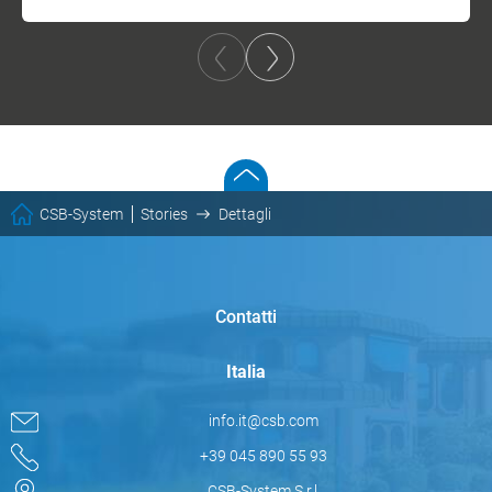
CSB-System
Stories
Dettagli
Contatti
Italia
info.it@csb.com
+39 045 890 55 93
CSB-System S.r.l.