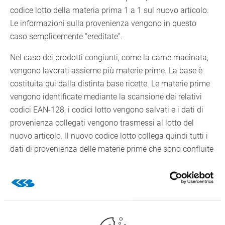
codice lotto della materia prima 1 a 1 sul nuovo articolo.
Le informazioni sulla provenienza vengono in questo
caso semplicemente “ereditate”.
Nel caso dei prodotti congiunti, come la carne macinata,
vengono lavorati assieme più materie prime. La base è
costituita qui dalla distinta base ricette. Le materie prime
vengono identificate mediante la scansione dei relativi
codici EAN-128, i codici lotto vengono salvati e i dati di
provenienza collegati vengono trasmessi al lotto del
nuovo articolo. Il nuovo codice lotto collega quindi tutti i
dati di provenienza delle materie prime che sono confluite
nel lotto. Se la produzione richiede in primo luogo una
parte della materia prima, la quantità residua viene
nuovamente caricata in magazzino.
Trasmissione automatica alla