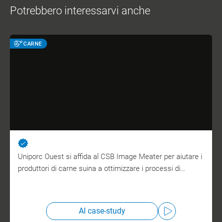
Potrebbero interessarvi anche
CARNE
Uniporc Ouest si affida al CSB Image Meater per aiutare i
produttori di carne suina a ottimizzare i processi di…
Al case-study