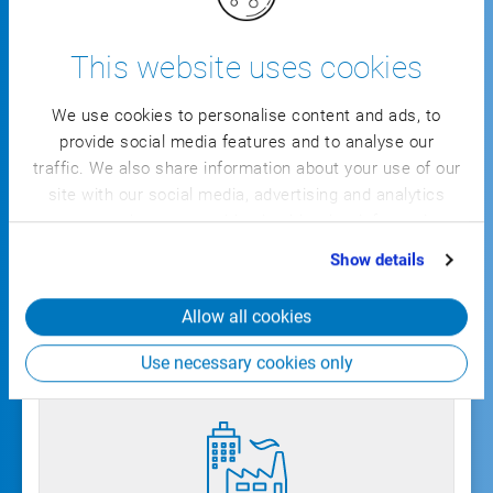
Brevi tempi di implementazione
This website uses cookies
Orientato in modo ottimale alle richieste specifiche
del vostro settore, la
soluzione di settore chiavi
in
We use cookies to personalise content and ads, to
mano vi consente un accesso rapido ai processi
provide social media features and to analyse our
aziendali centrali.
traffic. We also share information about your use of our
site with our social media, advertising and analytics
partners who may combine it with other information
Visualizzare tutte le funzioni
that you’ve provided to them or that they’ve collected
Show details
from your use of their services.
Allow all cookies
Use necessary cookies only
CSB
INDUSTRY ERP