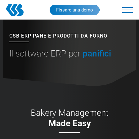
Skip
Fissare una demo
to
main
content
CSB ERP PANE E PRODOTTI DA FORNO
Il software ERP per
panifici
Bakery Management
Made Easy