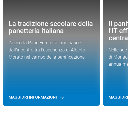
La tradizione secolare della
Il pan
panetteria italiana
l'IT e
central
L’azienda Pane Forno Italiano nasce
dall’incontro tra l’esperienza di Alberto
Nelle sue 
Morato nel campo della panificazione…
di Monaco
annualmen
MAGGIORI INFORMAZIONI
MAGGIORI