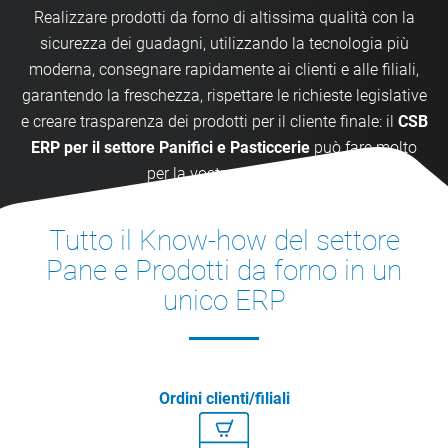
Realizzare prodotti da forno di altissima qualità con la
sicurezza dei guadagni, utilizzando la tecnologia più
moderna, consegnare rapidamente ai clienti e alle filiali,
garantendo la freschezza, rispettare le richieste legislative
e creare trasparenza dei prodotti per il cliente finale: il
CSB
ERP per il settore Panifici e Pasticcerie
può fare molto
per la vostra azienda.
Tutto il Know-how del settore
Pane e Prodotti da forno in un
unico ERP
Ordini clienti/filiali