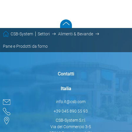
CSB-System
Settori
Alimenti & Bevande
Pane e Prodotti da forno
Contatti
Italia
info.it@csb.com
+39 045 890 55 93
CSB-System S.r.l.
Via del Commercio 3-5