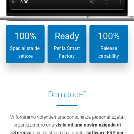
100%
Ready
100%
Specialista del
Per la Smart
Release
settore
Factory
capability
Domande?
Vi forniremo volentieri una consulenza personalizzata,
organizzeremo una
visita ad una nostra azienda di
referenza
o vi mostreremo il nostro
software
ERP per