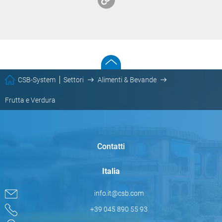
CSB-System
Settori
Alimenti & Bevande
Frutta e Verdura
Contatti
Italia
info.it@csb.com
+39 045 890 55 93