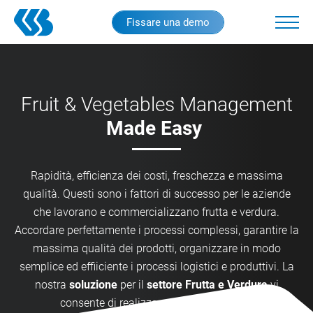
Skip
Fissare una demo
to
main
content
CSB ERP FRUTTA E VERDURA
Fruit & Vegetables Management
L'ERP-System per il settore
Made Easy
Frutta e Verdura
Rapidità, efficienza dei costi, freschezza e massima
qualità. Questi sono i fattori di successo per le aziende
che lavorano e commercializzano frutta e verdura.
Accordare perfettamente i processi complessi, garantire la
massima qualità dei prodotti, organizzare in modo
semplice ed effiiciente i processi logistici e produttivi. La
nostra
soluzione
per il
settore Frutta e Verdura
vi
consente di realizzare processi perfetti.