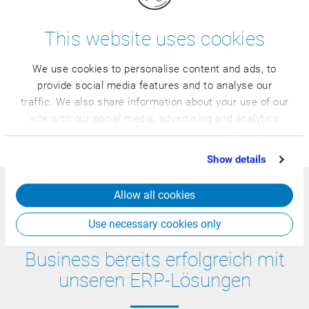
industriellen Bildverarbeitung. Die Anwendungsgebiete für
Lebensmittelunternehmen sind sehr vielfältig. Mit Hilfe
This website uses cookies
von künstlicher Intelligenz kann der CSB Eydentifier zum
Beispiel die Qualität von Rohstoffen am Wareneingang
We use cookies to personalise content and ads, to
oder Teilstücke am Zerlegeausgang automatisch
provide social media features and to analyse our
identifizieren und überprüfen. Das konstante Messniveau
traffic. We also share information about your use of our
sorgt dabei für zuverlässige Prüfergebnisse und reduziert
site with our social media, advertising and analytics
partners who may combine it with other information
gleichzeitig den Aufwand für die Betriebe.
that you’ve provided to them or that they’ve collected
Show details
from your use of their services.
Führende Unternehmen der
Allow all cookies
Lebensmittel- und
Use necessary cookies only
Getränkeindustrie steuern ihr
Business bereits erfolgreich mit
unseren ERP-Lösungen