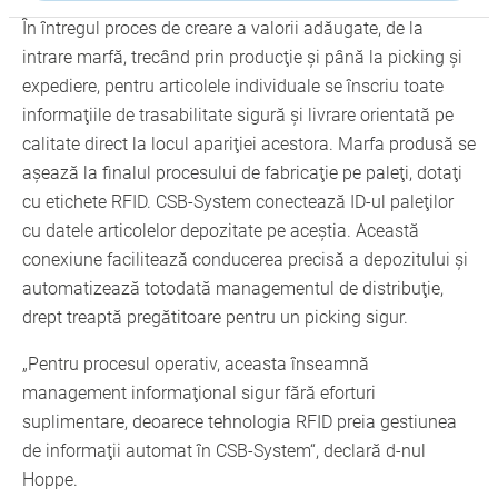
În întregul proces de creare a valorii adăugate, de la
intrare marfă, trecând prin producţie şi până la picking şi
expediere, pentru articolele individuale se înscriu toate
informaţiile de trasabilitate sigură şi livrare orientată pe
calitate direct la locul apariţiei acestora. Marfa produsă se
aşează la finalul procesului de fabricaţie pe paleţi, dotaţi
cu etichete RFID. CSB-System conectează ID-ul paleţilor
cu datele articolelor depozitate pe aceştia. Această
conexiune facilitează conducerea precisă a depozitului şi
automatizează totodată managementul de distribuţie,
drept treaptă pregătitoare pentru un picking sigur.
„Pentru procesul operativ, aceasta înseamnă
management informaţional sigur fără eforturi
suplimentare, deoarece tehnologia RFID preia gestiunea
de informaţii automat în CSB-System“, declară d-nul
Hoppe.