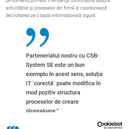
de domeniu primesc o evidenţă confortabilă asupra
activităţilor şi proceselor din firmă şi coordonează
dezvoltarea pe o bază informaţională sigură.
Parteneriatul nostru cu CSB-
System SE este un bun
exemplu în acest sens, soluţia
IT `corectă` poate modifica în
mod pozitiv structura
proceselor de creare
plusvaloare.“
Peter Hack