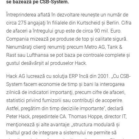
se bazează pe CSB-System.
Întreprinderea aflată în dezvoltare reuneşte un număr de
circa 275 angajaţi în filialele din Kurtscheid şi Berlin. Cifra
de afaceri a întregului grup este de circa 90 mil. Euro.
Compania mizează pe produse de top şi calitate sigură.
Nenumăraţi clienţi renumiţi precum Metro AG, Tank &
Rast sau Lufthansa se pot baza pe controale complete şi
gustul desăvârşit al produselor Hack.
Hack AG lucrează cu soluţia ERP încă din 2001. „Cu CSB-
System facem economie de timp şi bani la interogarea
zilnică de indicatori importanţi, precum cifre de afaceri,
statistici privind furnizorii sau contribuţii de acoperire.
Astfel, pregătim din timp deciziile importante“, declară
Peter Hack, preşedintele CA. Thomas Hoppe, director IT,
menţionează şi alte avantaje: „structura modulară şi
înaltul grad de integrare a sistemului ne permite să