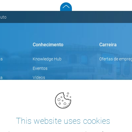
duto
Conhecimento
Carreira
as
Knowledge Hub
Ofertas de empre
Eventos
ca
Vídeos
Tópicos de foco
Blogue
Formações
This website uses cookies