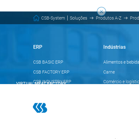
CSB-System
Soluções
Produtos A-Z
Pro
ERP
Indústrias
CSB BASIC ERP
Alimentos e bebid
CSB FACTORY ERP
Carne
CSB INDUSTRY ERP
Comércio e logísti
VIRTUAL MEAT FACTORY
Processos de
melhores práticas
na indústria da
carne