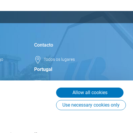
Contacto
go
Todos os lugares
Portugal
info.pt@csb.com
+351 252 166 942
Allow all cookies
CSB-System S.r.l. Sucursal em
Use necessary cookies only
Portugal
Rua Joaquim de Sá Leonardo
637
4760-525 Vila Nova de