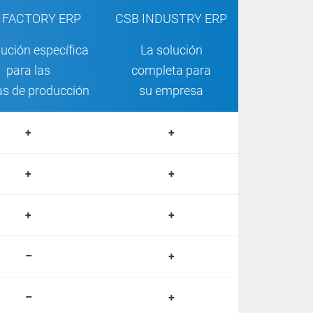
 FACTORY ERP
CSB INDUSTRY ERP
lución específica
La solución
para las
completa para
as de producción
su empresa
+
+
+
+
+
+
–
+
–
+