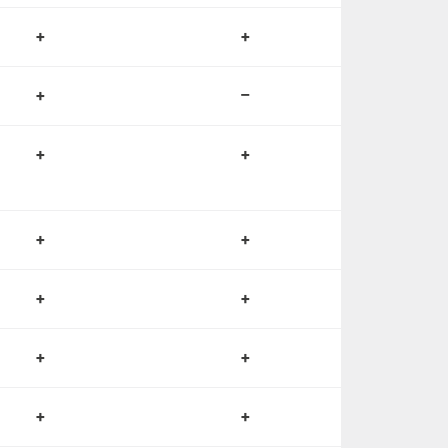
+
+
+
–
+
+
+
+
+
+
+
+
+
+