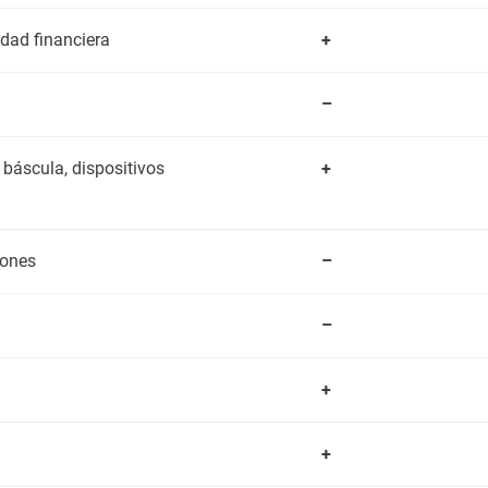
idad financiera
+
–
báscula, dispositivos
+
iones
–
–
+
+