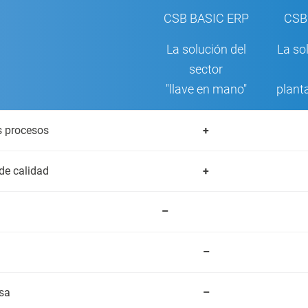
CSB BASIC ERP
CSB
La solución del
La so
sector
"llave en mano"
plant
s procesos
+
de calidad
+
–
–
sa
–