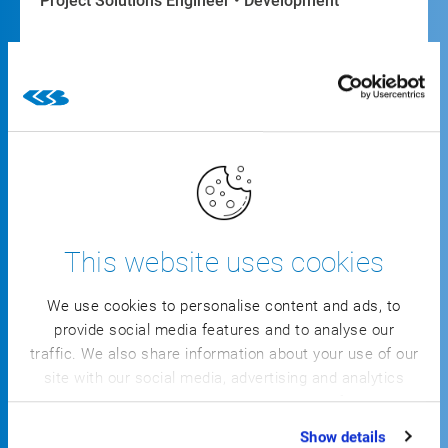
Project Solutions Engineer • Development
Nikita werkt al 7 jaar als softwareontwikkelaar bij
CSB en is gespecialiseerd in IT/OT-integratie. Sinds
3 jaar houdt hij zich voornamelijk bezig met
automatiseringsprojecten. Met zijn ideeën en
impulsen draagt hij actief bij aan innovatieve
oplossingen.
This website uses cookies
We use cookies to personalise content and ads, to
provide social media features and to analyse our
traffic. We also share information about your use of our
Alle voordelen
site with our social media, advertising and analytics
partners who may combine it with other information
op een rij:
that you’ve provided to them or that they’ve collected
Show details