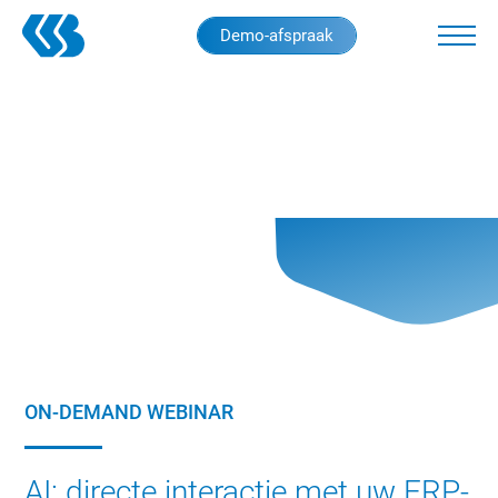
Skip
Demo-afspraak
to
main
content
ON-DEMAND WEBINAR
AI: directe interactie met uw ERP-