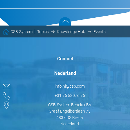
CSB-System
Topics
Knowledge Hub
Events
Contact
Nederland
info.nl@csb.com
+31 76 53076 76
CSB-System Benelux BV
Graaf Engelbertlaan 75
4837 DS Breda
Nederland