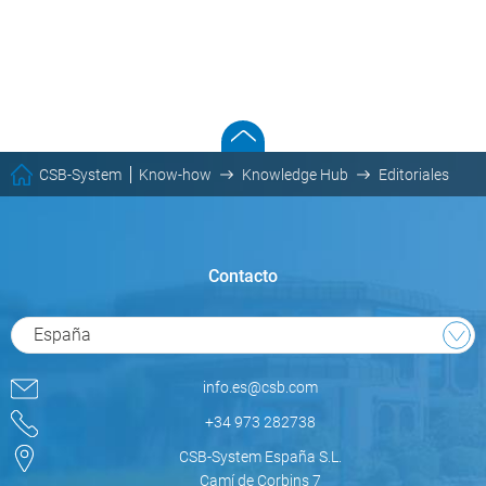
CSB-System
Know-how
Knowledge Hub
Editoriales
Contacto
España
info.es@csb.com
+34 973 282738
CSB-System España S.L.
Camí de Corbins 7