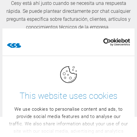
Cesy está ahí justo cuando se necesita una respuesta
rápida. Se puede plantear directamente por chat cualquier
pregunta específica sobre facturación, clientes, artículos y
conocimientos técnicos de la empresa.
Cesy procesa la información introducida, analiza sus
datos de ERP y su base de conocimientos interna
mediante la técnica RAG, ofreciendo los resultados
deseados en cuestión de segundos. De este modo, de una
pregunta espontánea, como por ejemplo sobre la
facturación de un cliente en el último trimestre, se obtiene
como resultado un resumen concreto. Y a partir de esta
This website uses cookies
primera respuesta, es posible formular directamente
preguntas más detalladas.
We use cookies to personalise content and ads, to
provide social media features and to analyse our
traffic. We also share information about your use of our
site with our social media, advertising and analytics