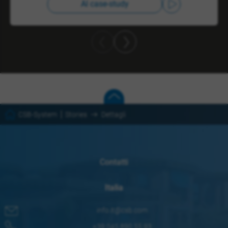
Al case-study
CSB-System
Stories
Dettagli
Contatti
Italia
info.it@csb.com
+39 045 890 55 93