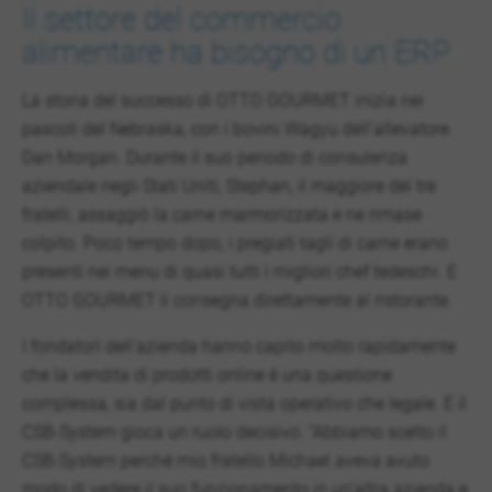
Il settore del commercio
alimentare ha bisogno di un ERP
La storia del successo di OTTO GOURMET inizia nei
pascoli del Nebraska, con i bovini Wagyu dell'allevatore
Dan Morgan. Durante il suo periodo di consulenza
aziendale negli Stati Uniti, Stephan, il maggiore dei tre
fratelli, assaggiò la carne marmorizzata e ne rimase
colpito. Poco tempo dopo, i pregiati tagli di carne erano
presenti nei menu di quasi tutti i migliori chef tedeschi. E
OTTO GOURMET li consegna direttamente al ristorante.
I fondatori dell’azienda hanno capito molto rapidamente
che la vendita di prodotti online è una questione
complessa, sia dal punto di vista operativo che legale. E il
CSB-System gioca un ruolo decisivo. “Abbiamo scelto il
CSB-System perché mio fratello Michael aveva avuto
modo di vedere il suo funzionamento in un’altra azienda e