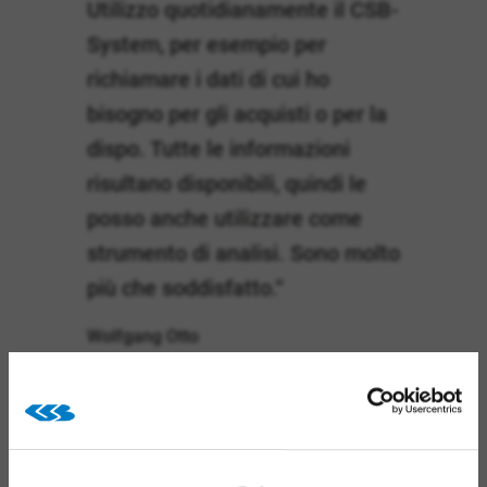
Utilizzo quotidianamente il CSB-
System, per esempio per
richiamare i dati di cui ho
bisogno per gli acquisti o per la
dispo. Tutte le informazioni
risultano disponibili, quindi le
posso anche utilizzare come
strumento di analisi. Sono molto
più che soddisfatto.“
Wolfgang Otto
Amministratore delegato Otto Gourmet
ERP e Webshop uniti da Data
Warehouse e DataTrade