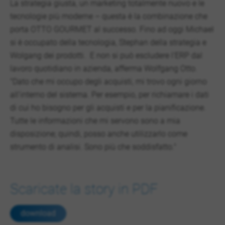
La strategia giusta, un marketing totalmente nuovo e le
tecnologie più moderne – questa è la combinazione che
porta OTTO GOURMET al successo. Fino ad oggi Michael
si è occupato della tecnologia, Stephan della strategia e
Wolgang dei prodotti. E non si può escludere l’ERP dal
lavoro quotidiano in azienda, afferma Wolfgang Otto.
"Dato che mi occupo degli acquisti, mi trovo ogni giorno
all’interno del sistema. Per esempio, per richiamare i dati
di cui ho bisogno per gli acquisti e per la pianificazione.
Tutte le informazioni che mi servono sono a mia
disposizione; quindi, posso anche utilizzarlo come
strumento di analisi. Sono più che soddisfatto."
Scaricate la story in PDF
download