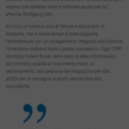
sapeva che sarebbe stato il software giusto per lui”,
afferma Wolfgang Otto.
All'inizio si trattava solo di fatture e documenti di
trasporto, ma in breve tempo è stata aggiunta
l'etichettatura con un collegamento integrato alla bilancia;
l'inventario mobile è stato il passo successivo. Oggi l'ERP
controlla l'intero flusso delle merci e delle informazioni,
dal controllo qualità al ricevimento merci, al
sezionamento, alla gestione del magazzino per lotti,
all'EDI per la consegna ai punti vendita fino alla
tracciabilità.