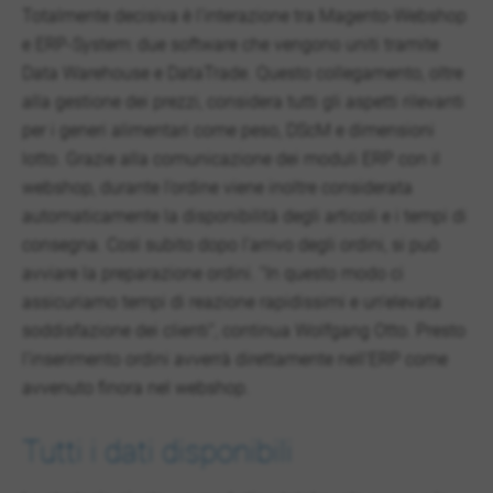
Totalmente decisiva è l’interazione tra Magento-Webshop
e ERP-System: due software che vengono uniti tramite
Data Warehouse e DataTrade. Questo collegamento, oltre
alla gestione dei prezzi, considera tutti gli aspetti rilevanti
per i generi alimentari come peso, DScM e dimensioni
lotto. Grazie alla comunicazione dei moduli ERP con il
webshop, durante l’ordine viene inoltre considerata
automaticamente la disponibilità degli articoli e i tempi di
consegna. Così subito dopo l’arrivo degli ordini, si può
avviare la preparazione ordini. “In questo modo ci
assicuriamo tempi di reazione rapidissimi e un’elevata
soddisfazione dei clienti”, continua Wolfgang Otto. Presto
l’inserimento ordini avverrà direttamente nell’ERP come
avvenuto finora nel webshop.
Tutti i dati disponibili