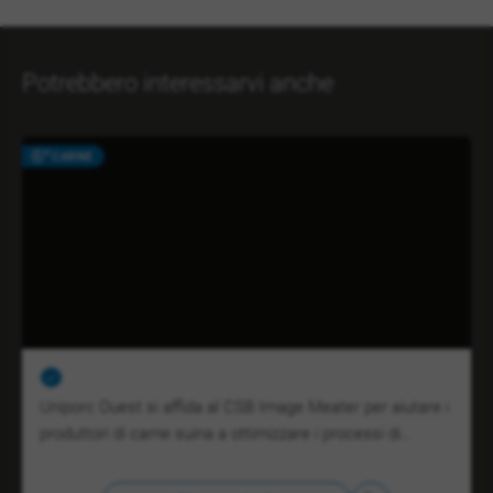
Potrebbero interessarvi anche
CARNE
Uniporc Ouest si affida al CSB Image Meater per aiutare i
produttori di carne suina a ottimizzare i processi di…