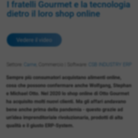
I fratelli Gourmet e la tecnologia
dietro il loro shop online
Vedere il video
Settore:
Carne
, Commercio | Software:
CSB INDUSTRY ERP
Sempre più consumatori acquistano alimenti online,
cosa che possono confermare anche Wolfgang, Stephan
e Michael Otto. Nel 2020 lo shop online di Otto Gourmet
ha acquisito molti nuovi clienti. Ma gli affari andavano
bene anche prima della pandemia - questo grazie ad
un'idea imprenditoriale rivoluzionaria, prodotti di alta
qualità e il giusto ERP-System.