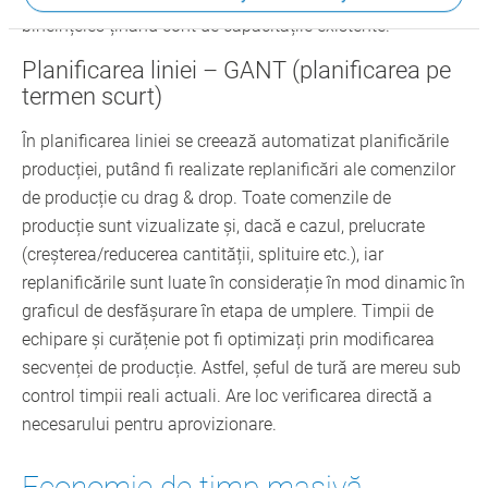
bineînțeles ținând cont de capacitățile existente.
Planificarea liniei – GANT (planificarea pe
termen scurt)
În planificarea liniei se creează automatizat planificările
producției, putând fi realizate replanificări ale comenzilor
de producție cu drag & drop. Toate comenzile de
producție sunt vizualizate și, dacă e cazul, prelucrate
(creșterea/reducerea cantității, splituire etc.), iar
replanificările sunt luate în considerație în mod dinamic în
graficul de desfășurare în etapa de umplere. Timpii de
echipare și curățenie pot fi optimizați prin modificarea
secvenței de producție. Astfel, șeful de tură are mereu sub
control timpii reali actuali. Are loc verificarea directă a
necesarului pentru aprovizionare.
Economie de timp masivă