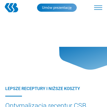
Skip
Umów prezentację
to
main
content
LEPSZE RECEPTURY I NIŻSZE KOSZTY
Optymalizacja receptur CSB