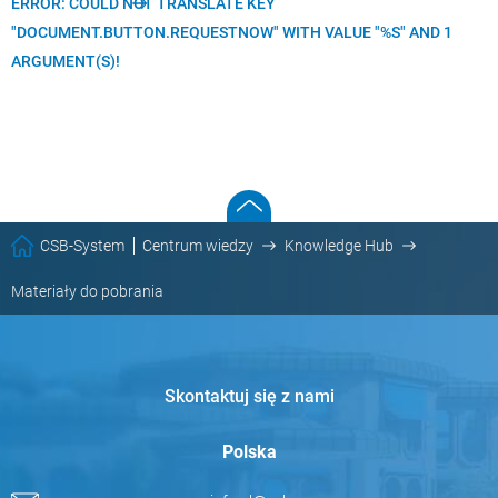
ERROR: COULD NOT TRANSLATE KEY
"DOCUMENT.BUTTON.REQUESTNOW" WITH VALUE "%S" AND 1
ARGUMENT(S)!
CSB-System
Centrum wiedzy
Knowledge Hub
Materiały do pobrania
Skontaktuj się z nami
Polska