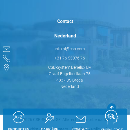
Contact
Nederland
info.nl@csb.com
+31 76 53076 76
CSB-System Benelux BV
Graaf Engelbertlaan 75
4837 DS Breda
Nederland
© 2026 CSB-System SE. Alle rechten voorbehouden.
Whistleblower System
Privacy Policy
PRODUCTEN
CARRIÈRE
CONTACT
KNOWLEDGE