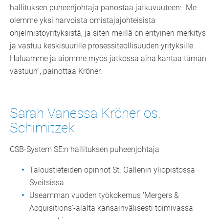
hallituksen puheenjohtaja panostaa jatkuvuuteen: "Me
olemme yksi harvoista omistajajohteisista
ohjelmistoyrityksistä, ja siten meillä on erityinen merkitys
ja vastuu keskisuurille prosessiteollisuuden yrityksille.
Haluamme ja aiomme myös jatkossa aina kantaa tämän
vastuun", painottaa Kröner.
Sarah Vanessa Kröner os.
Schimitzek
CSB-System SE:n hallituksen puheenjohtaja
Taloustieteiden opinnot St. Gallenin yliopistossa
Sveitsissä
Useamman vuoden työkokemus 'Mergers &
Acquisitions'-alalta kansainvälisesti toimivassa