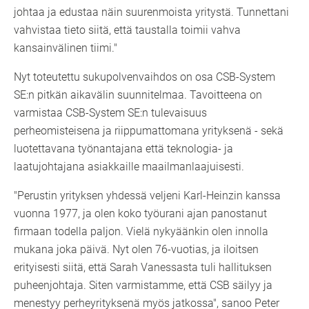
johtaa ja edustaa näin suurenmoista yritystä. Tunnettani
vahvistaa tieto siitä, että taustalla toimii vahva
kansainvälinen tiimi."
Nyt toteutettu sukupolvenvaihdos on osa CSB-System
SE:n pitkän aikavälin suunnitelmaa. Tavoitteena on
varmistaa CSB-System SE:n tulevaisuus
perheomisteisena ja riippumattomana yrityksenä - sekä
luotettavana työnantajana että teknologia- ja
laatujohtajana asiakkaille maailmanlaajuisesti.
"Perustin yrityksen yhdessä veljeni Karl-Heinzin kanssa
vuonna 1977, ja olen koko työurani ajan panostanut
firmaan todella paljon. Vielä nykyäänkin olen innolla
mukana joka päivä. Nyt olen 76-vuotias, ja iloitsen
erityisesti siitä, että Sarah Vanessasta tuli hallituksen
puheenjohtaja. Siten varmistamme, että CSB säilyy ja
menestyy perheyrityksenä myös jatkossa", sanoo Peter