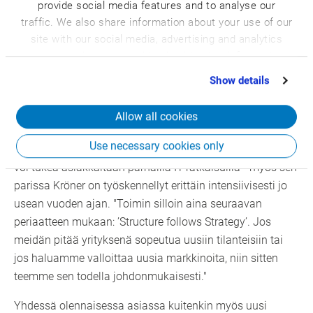
provide social media features and to analyse our
Tulevaisuuteen kuuluvat kuitenkin myös robotiikka ja
traffic. We also share information about your use of our
tekoäly - ja niitä kumpaakin tulemme hyödyntämään
site with our social media, advertising and analytics
entistä vahvemmin asiakkaillemme, ja integroimme ne
partners who may combine it with other information
ERP-järjestelmään. Visio tämän kaiken taustalla on Smart
that you’ve provided to them or that they’ve collected
Show details
Factory, jossa kaikki prosessit ovat digitaalisesti
from your use of their services.
sidoksissa toisiinsa ostotilauksesta aina myyntiin asti.
Allow all cookies
Tämä on meidän yhteinen tavoitteemme."
Use necessary cookies only
Kuinka saavuttaa sellainen CSB organisaationa, että se
voi tukea asiakkaitaan parhailla IT-ratkaisuilla - myös sen
parissa Kröner on työskennellyt erittäin intensiivisesti jo
usean vuoden ajan. "Toimin silloin aina seuraavan
periaatteen mukaan: ’Structure follows Strategy’. Jos
meidän pitää yrityksenä sopeutua uusiin tilanteisiin tai
jos haluamme valloittaa uusia markkinoita, niin sitten
teemme sen todella johdonmukaisesti."
Yhdessä olennaisessa asiassa kuitenkin myös uusi