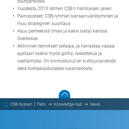
suurpankissa
Vuodesta 2013 lähtien CSB:n hallituksen jäsen
Painopisteet: CSB-ryhmän kansainvälistyminen ja
muu strateginen suuntaus
Asuu perheensä (mies ja kaksi lasta) kanssa
Sveitsissä
Aktiivinen tenniksen pelaaja, ja harrastaa vapaa-
ajallaan lisäksi myös golfia, laskettelua ja
vaeltamista. On kiinnostunut eri kulttuuripiireistä
sekä korkealaatuisesta ruoanlaitosta
CSB-System
Tieto
Knowledge Hub
News