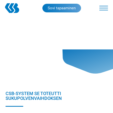
Skip
Sovi tapaaminen
to
main
content
CSB-SYSTEM SE TOTEUTTI
SUKUPOLVENVAIHDOKSEN