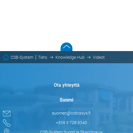
CSB-System
Tieto
Knowledge Hub
Videot
Ota yhteyttä
Suomi
suomen@cobrasys.fi
+358 9 728 8340
CSB-System Suomi ja Skandinavia