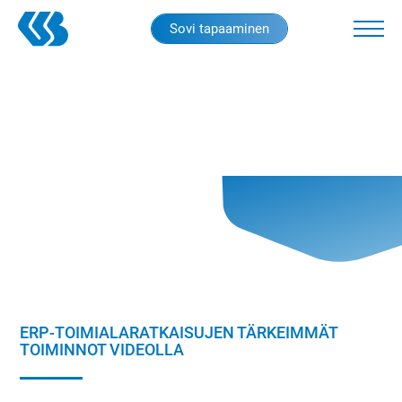
Skip
Sovi tapaaminen
to
main
content
ERP-TOIMIALARATKAISUJEN TÄRKEIMMÄT
TOIMINNOT VIDEOLLA