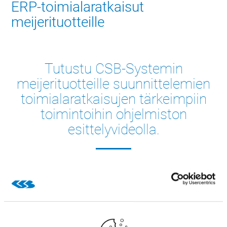
ERP-toimialaratkaisut
meijerituotteille
Tutustu CSB-Systemin
meijerituotteille suunnittelemien
toimialaratkaisujen tärkeimpiin
toimintoihin ohjelmiston
esittelyvideolla.
Siinä näet tarkemmin, mitä kaikkea maitoteollisuudelle
suunnittelemamme toimialakohtainen ERP-järjestelmä
tarjoaa. Katso esittelyvideoltamme kuinka tärkeimmät
toiminnot, kuten esimerkiksi tuotannonsuunnittelu,
tuottajanselvitysjärjestelmä ja maitorahatilitys, jäljitys,