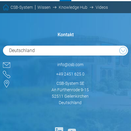
CSB-System
Wissen
Knowledge Hub
Videos
Kontakt
Deutschland
info@csb.com
+49 2451 625 0
CSB-System SE
An Fürthenrode 9-15
52511 Geilenkirchen
Deutschland