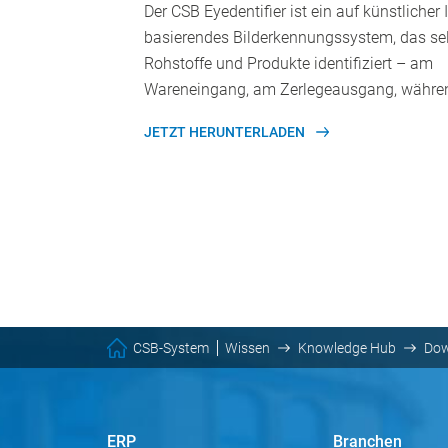
Der CSB Eyedentifier ist ein auf künstlicher 
basierendes Bilderkennungssystem, das se
Rohstoffe und Produkte identifiziert – am
Wareneingang, am Zerlegeausgang, währe
JETZT HERUNTERLADEN
CSB-System
Wissen
Knowledge Hub
Dow
ERP
Branchen