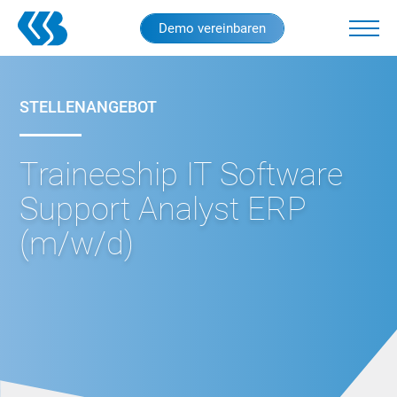
Skip
Demo vereinbaren
to
main
content
STELLENANGEBOT
Traineeship IT Software
Support Analyst ERP
(m/w/d)