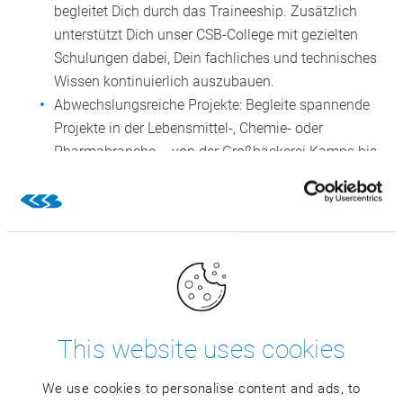
begleitet Dich durch das Traineeship. Zusätzlich
unterstützt Dich unser CSB-College mit gezielten
Schulungen dabei, Dein fachliches und technisches
Wissen kontinuierlich auszubauen.
Abwechslungsreiche Projekte: Begleite spannende
Projekte in der Lebensmittel-, Chemie- oder
Pharmabranche – von der Großbäckerei Kamps bis
zu Dr. Babor.
Perspektive über den Einstieg hinaus:
Bei CSB viele
Entwicklungswege offen. Verleihe Deiner Karriere
durch ein berufsbegleitendes Studium am CSB-
Campus ein Upgrade.
Work-Life-Balance: Ein familiäres
Unternehmensumfeld mit flexiblen Arbeitszeiten und
hybridem Arbeiten (wahlweise im Homeoffice oder
This website uses cookies
im Büro).
Beste Versorgung: kostenfreie Getränke und unsere
We use cookies to personalise content and ads, to