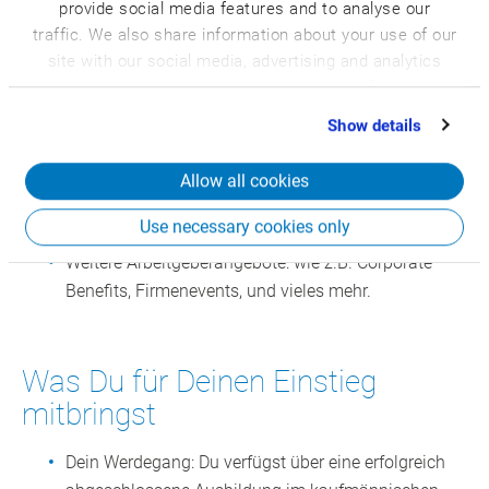
Mitarbeiterkantine mit frischen Mahlzeiten sind für
provide social media features and to analyse our
traffic. We also share information about your use of our
uns selbstverständlich.
site with our social media, advertising and analytics
Fit im Büro: Kostenlose Fitnessstudio- &
partners who may combine it with other information
Schwimmbadnutzung sowie Massagen am
that you’ve provided to them or that they’ve collected
Arbeitsplatz mit EGYM WELLPASS.
Show details
from your use of their services.
Zukunftsbegleiter: Wir planen langfristig mit Dir –
neben zahlreichen Extras und Sozialleistungen,
Allow all cookies
bieten wir Dir außerdem familienfreundliche
Use necessary cookies only
Angebote (z.B. die Kinder-Ferienbetreuung).
Weitere Arbeitgeberangebote: wie z.B. Corporate
Benefits, Firmenevents, und vieles mehr.
Was Du für Deinen Einstieg
mitbringst
Dein Werdegang: Du verfügst über eine erfolgreich