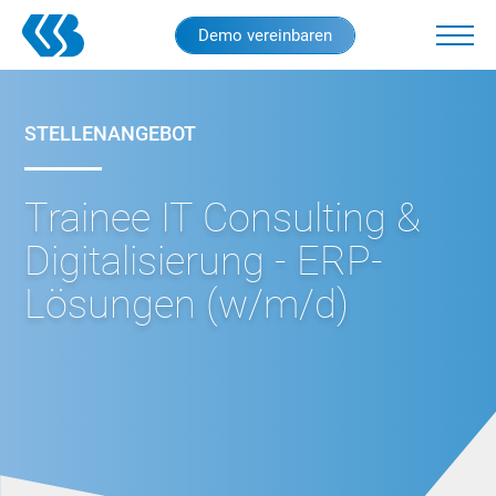
Skip
Demo vereinbaren
to
main
content
STELLENANGEBOT
Trainee IT Consulting &
Digitalisierung - ERP-
Lösungen (w/m/d)