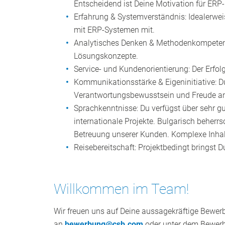
Entscheidend ist Deine Motivation für ER
Erfahrung & Systemverständnis: Idealerwei
mit ERP‑Systemen mit.
Analytisches Denken & Methodenkompetenz
Lösungskonzepte.
Service‑ und Kundenorientierung: Der Erfol
Kommunikationsstärke & Eigeninitiative: Du
Verantwortungsbewusstsein und Freude an 
Sprachkenntnisse: Du verfügst über sehr g
internationale Projekte. Bulgarisch beher
Betreuung unserer Kunden. Komplexe Inhalte
Reisebereitschaft: Projektbedingt bringst D
Willkommen im Team!
Wir freuen uns auf Deine aussagekräftige Bewer
an
bewerbung@csb.com
oder unter dem Bewerb