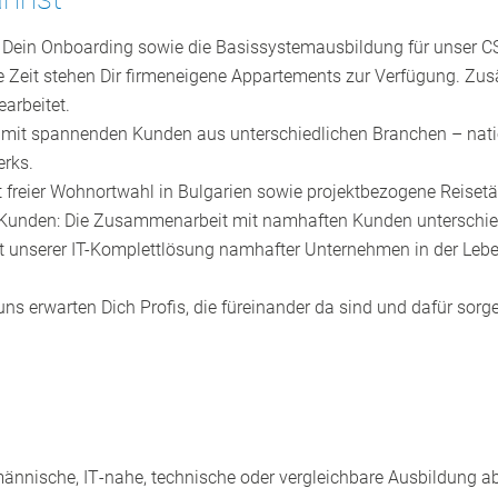
n: Dein Onboarding sowie die Basissystemausbildung für unser C
se Zeit stehen Dir firmeneigene Appartements zur Verfügung. Zus
arbeitet.
t mit spannenden Kunden aus unterschiedlichen Branchen – nation
erks.
t freier Wohnortwahl in Bulgarien sowie projektbezogene Reisetä
 Kunden: Die Zusammenarbeit mit namhaften Kunden unterschied
mit unserer IT-Komplettlösung namhafter Unternehmen in der Leben
uns erwarten Dich Profis, die füreinander da sind und dafür so
fmännische, IT‑nahe, technische oder vergleichbare Ausbildung