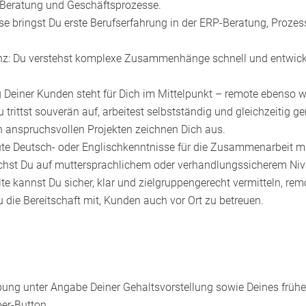
P‑Beratung und Geschäftsprozesse.
se bringst Du erste Berufserfahrung in der ERP‑Beratung, Proz
: Du verstehst komplexe Zusammenhänge schnell und entwickels
g Deiner Kunden steht für Dich im Mittelpunkt – remote ebenso w
 trittst souverän auf, arbeitest selbstständig und gleichzeitig
anspruchsvollen Projekten zeichnen Dich aus.
ute Deutsch‑ oder Englischkenntnisse für die Zusammenarbeit mi
rschst Du auf muttersprachlichem oder verhandlungssicherem Ni
 kannst Du sicher, klar und zielgruppengerecht vermitteln, rem
u die Bereitschaft mit, Kunden auch vor Ort zu betreuen.
bung unter Angabe Deiner Gehaltsvorstellung sowie Deines frühe
er-Button
.