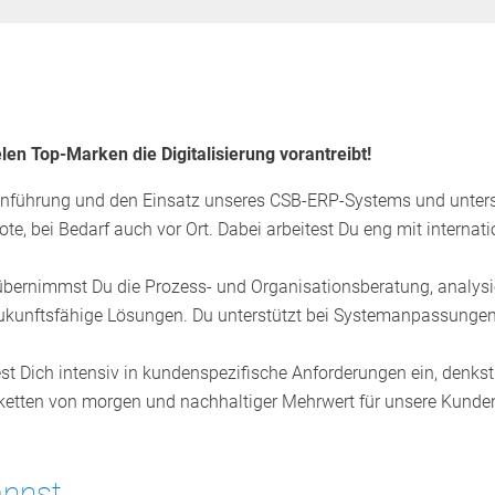
len Top-Marken die Digitalisierung vorantreibt!
Einführung und den Einsatz unseres CSB‑ERP‑Systems und unterst
te, bei Bedarf auch vor Ort. Dabei arbeitest Du eng mit inter
e übernimmst Du die Prozess‑ und Organisationsberatung, analys
ukunftsfähige Lösungen. Du unterstützt bei Systemanpassungen
test Dich intensiv in kundenspezifische Anforderungen ein, denk
ssketten von morgen und nachhaltiger Mehrwert für unsere Kunde
annst