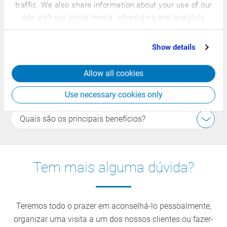
traffic. We also share information about your use of our
site with our social media, advertising and analytics
partners who may combine it with other information
O que é o «MES integrado» na CSB?
that you’ve provided to them or that they’ve collected
Show details
from your use of their services.
Como é monitorizada a produção?
Allow all cookies
Como é a integração com a sala de
controlo/manutenção?
Use necessary cookies only
Quais são os principais benefícios?
Tem mais alguma dúvida?
Teremos todo o prazer em aconselhá-lo pessoalmente,
organizar uma visita a um dos nossos clientes ou fazer-